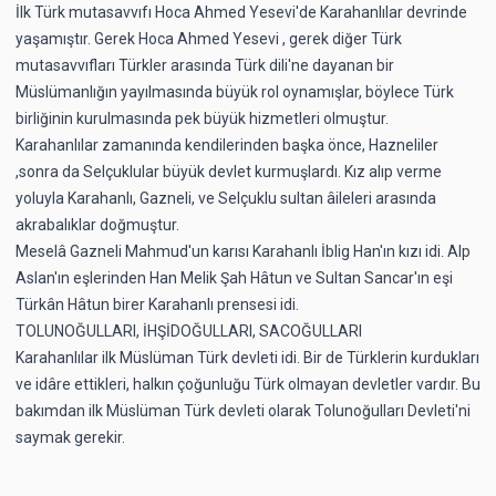
İlk Türk mutasavvıfı Hoca Ahmed Yesevi'de Karahanlılar devrinde
yaşamıştır. Gerek Hoca Ahmed Yesevi , gerek diğer Türk
mutasavvıfları Türkler arasında Türk dili'ne dayanan bir
Müslümanlığın yayılmasında büyük rol oynamışlar, böylece Türk
birliğinin kurulmasında pek büyük hizmetleri olmuştur.
Karahanlılar zamanında kendilerinden başka önce, Hazneliler
,sonra da Selçuklular büyük devlet kurmuşlardı. Kız alıp verme
yoluyla Karahanlı, Gazneli, ve Selçuklu sultan âileleri arasında
akrabalıklar doğmuştur.
Meselâ Gazneli Mahmud'un karısı Karahanlı İblig Han'ın kızı idi. Alp
Aslan'ın eşlerinden Han Melik Şah Hâtun ve Sultan Sancar'ın eşi
Türkân Hâtun birer Karahanlı prensesi idi.
TOLUNOĞULLARI, İHŞİDOĞULLARI, SACOĞULLARI
Karahanlılar ilk Müslüman Türk devleti idi. Bir de Türklerin kurdukları
ve idâre ettikleri, halkın çoğunluğu Türk olmayan devletler vardır. Bu
bakımdan ilk Müslüman Türk devleti olarak Tolunoğulları Devleti'ni
saymak gerekir.