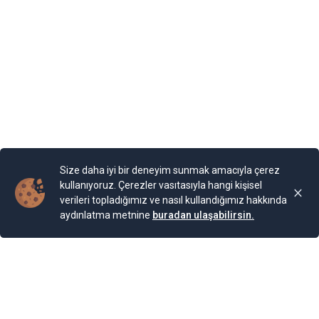
olarak adlandırılan binaya Kraliçe, “Tenha Yuva”
diyormuş. Arazi, kaleyi andıran duvarlarla örülmüş.
Bahçesi teras şeklinde yapılarla aşağıya sahile kadar
devam ediyor. Bugün burada 85 farklı bitki ailesinden 200
cinse ait 2.000 bitki türünün bulunduğu bir Botanik
Bahçesi bulunuyor. Bahçe, Kraliçe döneminde ihya
olmuş.
Yayınlama Tarihi: 25.11.2024 00:01
Yenigun
Son Güncelleme:
25.11.2024 00:01
Size daha iyi bir deneyim sunmak amacıyla çerez
kullanıyoruz. Çerezler vasıtasıyla hangi kişisel
verileri topladığımız ve nasıl kullandığımız hakkında
aydınlatma metnine
buradan ulaşabilirsin.