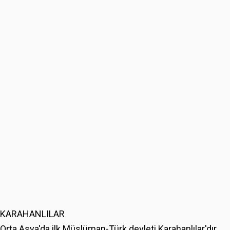
KARAHANLILAR
Orta Asya'da ilk Müslüman-Türk devleti Karahanlılar'dır.