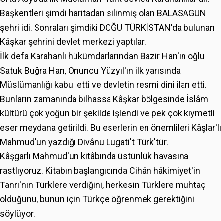
Başkentleri şimdi haritadan silinmiş olan BALASAGUN
şehri idi. Sonraları şimdiki DOĞU TÜRKİSTAN'da bulunan
Kâşkar şehrini devlet merkezi yaptılar.
İlk defa Karahanlı hükümdarlarından Bazir Han'ın oğlu
Satuk Buğra Han, Onuncu Yüzyıl'ın ilk yarısında
Müslümanlığı kabul etti ve devletin resmi dini ilan etti.
Bunların zamanında bilhassa Kâşkar bölgesinde İslâm
kültürü çok yoğun bir şekilde işlendi ve pek çok kıymetli
eser meydana getirildi. Bu eserlerin en önemlileri Kâşlar'lı
Mahmud'un yazdığı Divânu Lugati't Türk'tür.
Kâşgarlı Mahmud'un kitâbında üstünlük havasına
rastlıyoruz. Kitabın başlangıcında Cihân hâkimiyet'in
Tanrı'nın Türklere verdiğini, herkesin Türklere muhtaç
olduğunu, bunun için Türkçe öğrenmek gerektiğini
söylüyor.