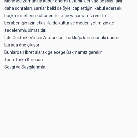
Mehmed zamanına kadar önemli üstünlükler sağlamışlar lakin,
daha sonraları, şartlar belki de öyle icap ettiğini kabul edersek,
başka milletlerin kültürleri ile iç içe yaşamamızı ve din
beraberliğimizin etkisi ile de kültür ve medeniyetimizin de
zedelenmiş olmasıdır.
İşte Göktürkler’in ve Atatürk'ün, Türklüğü korumadaki önemi
burada öne çıkıyor
Bunlardan ibret alarak geleceğe Bakmamız gerekir.
Tanrı Türkü Korusun.
Sevgi ve Saygılarımla.