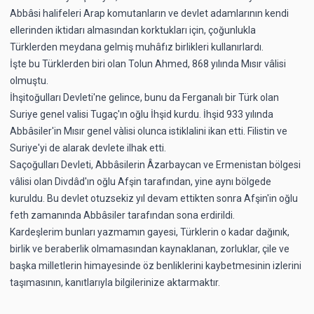
Abbâsi halifeleri Arap komutanların ve devlet adamlarının kendi
ellerinden iktidarı almasından korktukları için, çoğunlukla
Türklerden meydana gelmiş muhâfız birlikleri kullanırlardı.
İşte bu Türklerden biri olan Tolun Ahmed, 868 yılında Mısır vâlisi
olmuştu.
İhşitoğulları Devleti'ne gelince, bunu da Ferganalı bir Türk olan
Suriye genel valisi Tugaç'ın oğlu İhşid kurdu. İhşid 933 yılında
Abbâsiler'in Mısır genel vàlisi olunca istiklalini ikan etti. Filistin ve
Suriye'yi de alarak devlete ilhak etti.
Saçoğulları Devleti, Abbâsilerin Âzarbaycan ve Ermenistan bölgesi
vâlisi olan Divdâd'ın oğlu Afşin tarafından, yine aynı bölgede
kuruldu. Bu devlet otuzsekiz yıl devam ettikten sonra Afşin'in oğlu
feth zamanında Abbâsiler tarafından sona erdirildi.
Kardeşlerim bunları yazmamın gayesi, Türklerin o kadar dağınık,
birlik ve beraberlik olmamasından kaynaklanan, zorluklar, çile ve
başka milletlerin himayesinde öz benliklerini kaybetmesinin izlerini
taşımasının, kanıtlarıyla bilgilerinize aktarmaktır.