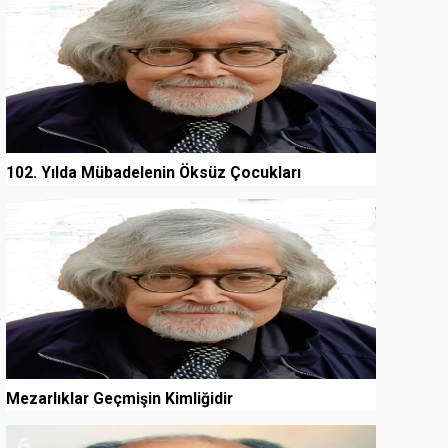
102. Yılda Mübadelenin Öksüz Çocukları
5
a
Mezarlıklar Geçmişin Kimliğidir
6