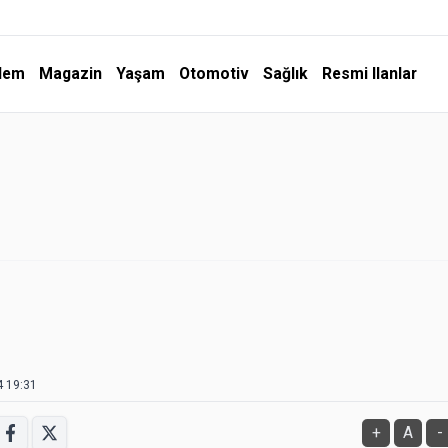
dem
Magazin
Yaşam
Otomotiv
Sağlık
Resmi Ilanlar
4 19:31
+
A
-