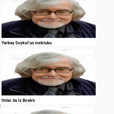
Yarbay Soykut’un mektubu
3
Onlar da İz Bıraktı
k
4