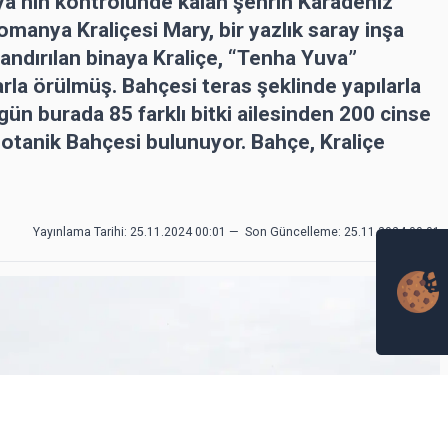
ya’nın kontrolünde kalan şehrin Karadeniz
omanya Kraliçesi Mary, bir yazlık saray inşa
dlandırılan binaya Kraliçe, “Tenha Yuva”
arla örülmüş. Bahçesi teras şeklinde yapılarla
ün burada 85 farklı bitki ailesinden 200 cinse
Botanik Bahçesi bulunuyor. Bahçe, Kraliçe
Yayınlama Tarihi: 25.11.2024 00:01
—
Son Güncelleme:
25.11.2024 00:01