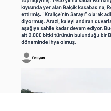
toprağıymış. 1940 yılına kadar Roman
kıyısında yer alan Balçik kasabasına, R
ettirmiş. “Kraliçe’nin Sarayı” olarak a
diyormuş. Arazi, kaleyi andıran duvarl
aşağıya sahile kadar devam ediyor. Bug
ait 2.000 bitki türünün bulunduğu bir 
döneminde ihya olmuş.
Yenigun