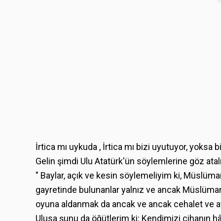
İrtica mı uykuda , İrtica mı bizi uyutuyor, yoksa 
Gelin şimdi Ulu Atatürk'ün söylemlerine göz atal
" Baylar, açık ve kesin söylemeliyim ki, Müslüma
gayretinde bulunanlar yalnız ve ancak Müslümanla
oyuna aldanmak da ancak ve ancak cehalet ve aym
Ulusa şunu da öğütlerim ki: Kendimizi cihanın h