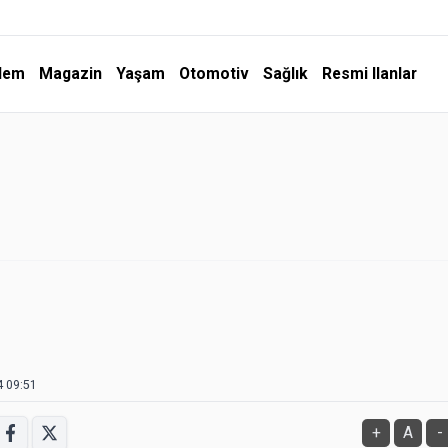
dem
Magazin
Yaşam
Otomotiv
Sağlık
Resmi Ilanlar
4 09:51
+
A
-