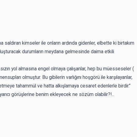
na saldıran kimseler ile onların ardında gidenler, elbette ki birtakım
sı oluşturacak durumların meydana gelmesinde daima etkili
ksızın yol almasına engel olmaya çalışanlar, hep bu müesseseler (
nsupları olmuştur. Bu gibilerin varlığını hoşgörü ile karşılayanlar,
etmeye tahammül ve hatta alkışlamaya cesaret edenlerle birdir.”
yarıcı görüşlerine benim ekleyecek ne sözüm olabilir?!...