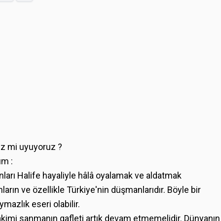
biz mi uyuyoruz ?
ım :
nları Halife hayaliyle hâlâ oyalamak ve aldatmak
rın ve özellikle Türkiye'nin düşmanlarıdır. Böyle bir
azlık eseri olabilir.
âkimi sanmanın gafleti artık devam etmemelidir. Dünyanın