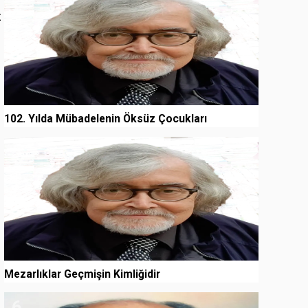
z
102. Yılda Mübadelenin Öksüz Çocukları
5
Mezarlıklar Geçmişin Kimliğidir
6