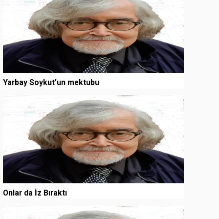
Yarbay Soykut’un mektubu
3
Onlar da İz Bıraktı
4