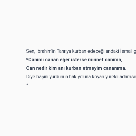
Sen, İbrahim’in Tanrıya kurban edeceği andaki İsmail gi
*Canımı canan eğer isterse minnet canıma,
Can nedir kim anı kurban etmeyim cananıma.
Diye başını yurdunun hak yoluna koyan yürekli adamsın 
*