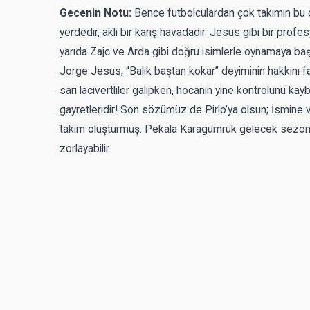
Gecenin Notu:
Bence futbolculardan çok takımın bu 
yerdedir, aklı bir karış havadadır. Jesus gibi bir prof
yarıda Zajc ve Arda gibi doğru isimlerle oynamaya başl
Jorge Jesus, “Balık baştan kokar” deyiminin hakkını faz
sarı lacivertliler galipken, hocanın yine kontrolünü kay
gayretleridir! Son sözümüz de Pirlo’ya olsun; İsmine v
takım oluşturmuş. Pekala Karagümrük gelecek sezon ke
zorlayabilir.