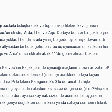
 paslarla buluşturacak ve topun rakip filelere kavuşmasını
us'un elinde; Arda, İrfan ve Zajc. Derbiye benzer bir şekilde yine
hada yoklar, İrfan da ısrarla yanlış bölgede oynamaya devam etti
altyapıdan bir hoca getirseniz bu üç oyuncudan en az ikisini her
ve Arda'nın sürekli olarak ilk 11'de görev alması beklenir
 Kahveci'nin Başakşehir'de oynadığı maçlarını izlesin bir zahmet!
takım defansından başladığını en iyi pratiklerle ortaya koyan
drea Pirlo takımı Karagümrük’ü 3'lü defansif dizilişle
nı üç oyuncudan oluşturması sizce de garip değil mi?Maçlara
inin önüne dört oyuncu koymak sizce de acemice bir uygulama
olarak geriye düştükten sonra ikinci yarıda sahaya sürmenin teknik