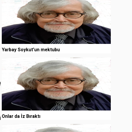
Yarbay Soykut’un mektubu
3
!
Onlar da İz Bıraktı
i
4