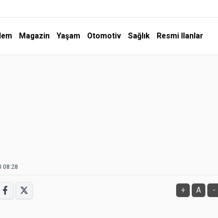
dem
Magazin
Yaşam
Otomotiv
Sağlık
Resmi Ilanlar
3 08:28
+
A
-