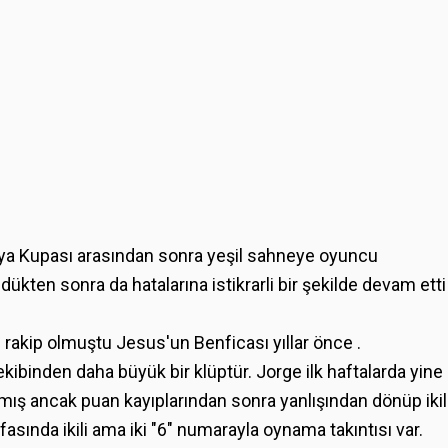
ünya Kupası arasından sonra yeşil sahneye oyuncu
ten sonra da hatalarına istikrarli bir şekilde devam etti
rakip olmuştu Jesus'un Benficası yıllar önce .
ibinden daha büyük bir klüptür. Jorge ilk haftalarda yine
ış ancak puan kayıplarından sonra yanlışından dönüp ikil
ında ikili ama iki "6" numarayla oynama takıntısı var.