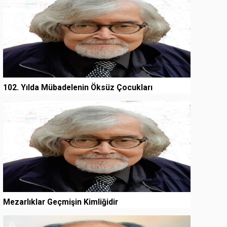
102. Yılda Mübadelenin Öksüz Çocukları
5
Mezarlıklar Geçmişin Kimliğidir
6