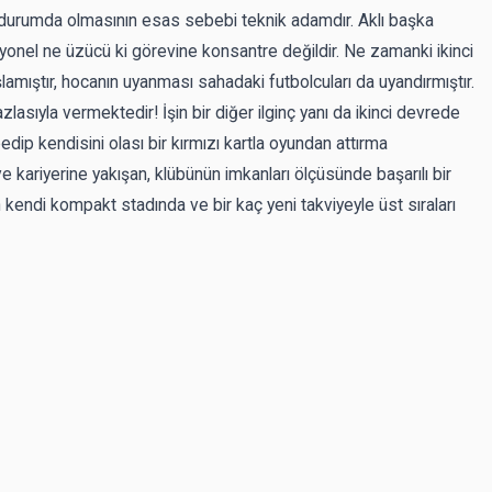
durumda olmasının esas sebebi teknik adamdır. Aklı başka
esyonel ne üzücü ki görevine konsantre değildir. Ne zamanki ikinci
amıştır, hocanın uyanması sahadaki futbolcuları da uyandırmıştır.
lasıyla vermektedir! İşin bir diğer ilginç yanı da ikinci devrede
bedip kendisini olası bir kırmızı kartla oyundan attırma
e kariyerine yakışan, klübünün imkanları ölçüsünde başarılı bir
ndi kompakt stadında ve bir kaç yeni takviyeyle üst sıraları