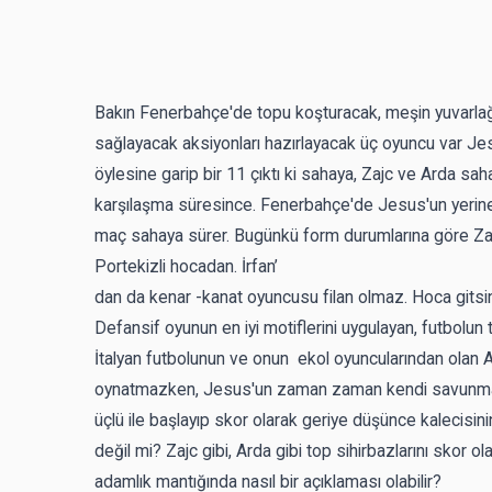
Bakın Fenerbahçe'de topu koşturacak, meşin yuvarlağı
sağlayacak aksiyonları hazırlayacak üç oyuncu var Jes
öylesine garip bir 11 çıktı ki sahaya, Zajc ve Arda sa
karşılaşma süresince. Fenerbahçe'de Jesus'un yerine 
maç sahaya sürer. Bugünkü form durumlarına göre Zajc 
Portekizli hocadan. İrfan’
dan da kenar -kanat oyuncusu filan olmaz. Hoca gitsin
Defansif oyunun en iyi motiflerini uygulayan, futbolun 
İtalyan futbolunun ve onun ekol oyuncularından olan An
oynatmazken, Jesus'un zaman zaman kendi savunması
üçlü ile başlayıp skor olarak geriye düşünce kalecis
değil mi? Zajc gibi, Arda gibi top sihirbazlarını skor 
adamlık mantığında nasıl bir açıklaması olabilir?