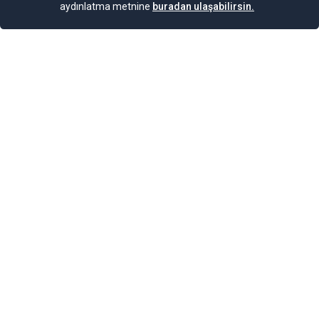
aydınlatma metnine
buradan ulaşabilirsin.