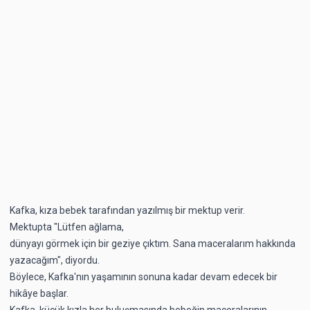
Kafka, kıza bebek tarafından yazılmış bir mektup verir.
Mektupta "Lütfen ağlama,
dünyayı görmek için bir geziye çıktım. Sana maceralarım hakkında
yazacağım", diyordu.
Böylece, Kafka'nın yaşamının sonuna kadar devam edecek bir
hikâye başlar.
Kafka, küçük kızla her buluşmasında bebeğin maceralarının