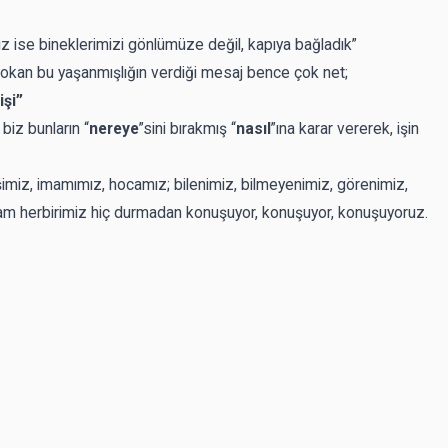
z ise bineklerimizi gönlümüze değil, kapıya bağladık”
okan bu yaşanmışlığın verdiği mesaj bence çok net;
işi”
biz bunların “
nereye
”sini bırakmış “
nasıl
”ına karar vererek, işin
vişimiz, imamımız, hocamız; bilenimiz, bilmeyenimiz, görenimiz,
am herbirimiz hiç durmadan konuşuyor, konuşuyor, konuşuyoruz.