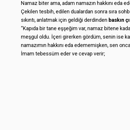
Namaz biter ama, adam namazın hakkını eda ed
Çekilen tesbih, edilen dualardan sonra sıra soh
sıkıntı, anlatmak için geldiği derdinden
baskın ç
“Kapıda bir tane eşşeğim var, namaz bitene kada
meşgul oldu. İçeri girerken gördüm, senin ise kap
namazımın hakkını eda edememişken, sen onca at
İmam tebessüm eder ve cevap verir;