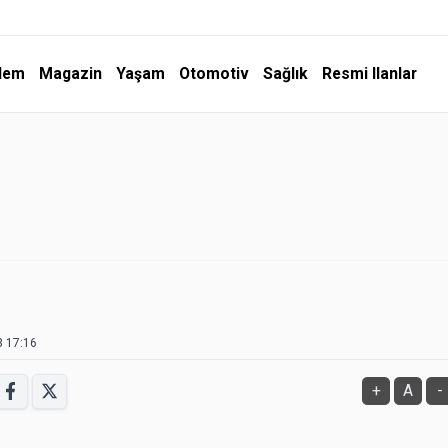
dem
Magazin
Yaşam
Otomotiv
Sağlık
Resmi Ilanlar
3 17:16
+
A
-