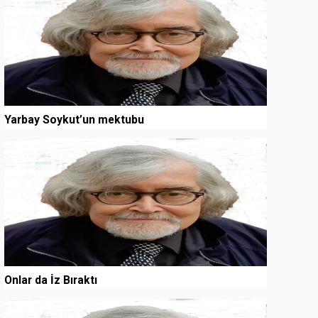
Yarbay Soykut’un mektubu
3
Onlar da İz Bıraktı
4