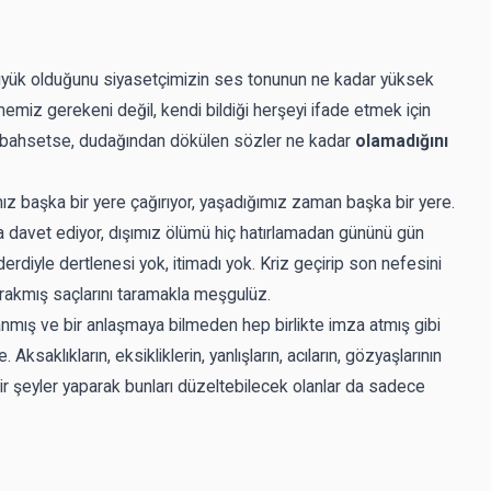
üyük olduğunu siyasetçimizin ses tonunun ne kadar yüksek
lmemiz gerekeni değil, kendi bildiği herşeyi ifade etmek için
bahsetse, dudağından dökülen sözler ne kadar
olamadığını
ız başka bir yere çağırıyor, yaşadığımız zaman başka bir yere.
ına davet ediyor, dışımız ölümü hiç hatırlamadan gününü gün
rdiyle dertlenesi yok, itimadı yok. Kriz geçirip son nefesini
rakmış saçlarını taramakla meşgulüz.
mış ve bir anlaşmaya bilmeden hep birlikte imza atmış gibi
. Aksaklıkların, eksikliklerin, yanlışların, acıların, gözyaşlarının
 bir şeyler yaparak bunları düzeltebilecek olanlar da sadece