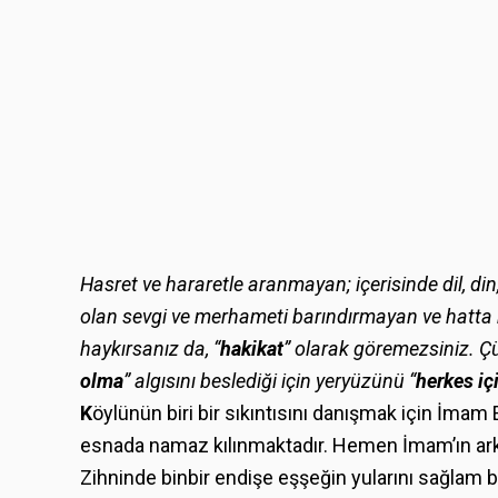
Hasret ve hararetle aranmayan; içerisinde dil, din
olan sevgi ve merhameti barındırmayan ve hatta bun
haykırsanız da, “
hakikat
” olarak göremezsiniz. Ç
olma
” algısını beslediği için yeryüzünü “
herkes iç
K
öylünün biri bir sıkıntısını danışmak için İmam 
esnada namaz kılınmaktadır. Hemen İmam’ın arkas
Zihninde binbir endişe eşşeğin yularını sağlam 