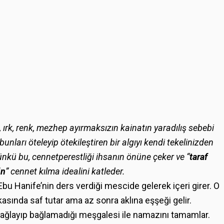
, ırk, renk, mezhep ayırmaksızın kainatın yaradılış sebebi
ları öteleyip ötekileştiren bir algıyı kendi tekelinizden
ünkü bu, cennetperestliği ihsanın önüne çeker ve “
taraf
in
” cennet kılma idealini katleder.
Ebu Hanife’nin ders verdiği mescide gelerek içeri girer. O
ında saf tutar ama az sonra aklına eşşeği gelir.
bağlayıp bağlamadığı meşgalesi ile namazını tamamlar.