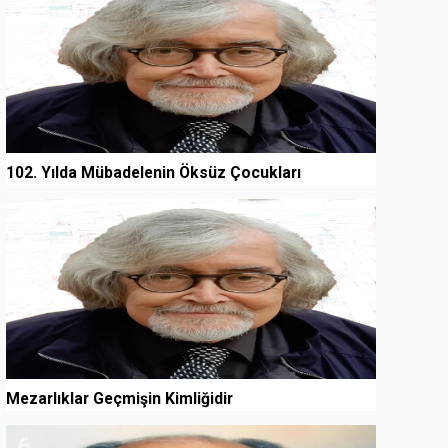
102. Yılda Mübadelenin Öksüz Çocukları
5
Mezarlıklar Geçmişin Kimliğidir
6