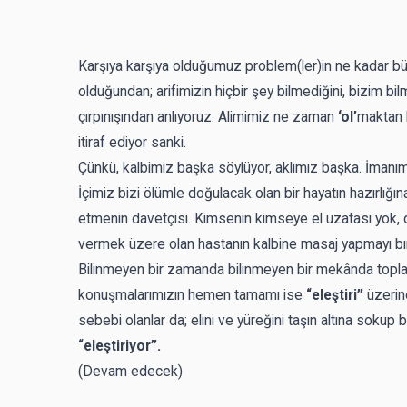
Karşıya karşıya olduğumuz problem(ler)in ne kadar b
olduğundan; arifimizin hiçbir şey bilmediğini, bizim bi
çırpınışından anlıyoruz. Alimimiz ne zaman
‘ol’
maktan 
itiraf ediyor sanki.
Çünkü, kalbimiz başka söylüyor, aklımız başka. İmanım
İçimiz bizi ölümle doğulacak olan bir hayatın hazırlığ
etmenin davetçisi. Kimsenin kimseye el uzatası yok, de
vermek üzere olan hastanın kalbine masaj yapmayı bı
Bilinmeyen bir zamanda bilinmeyen bir mekânda toplan
konuşmalarımızın hemen tamamı ise
“eleştiri”
üzerine
sebebi olanlar da; elini ve yüreğini taşın altına sokup
“eleştiriyor”.
(Devam edecek)