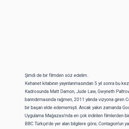
Şimdi de bir filmden söz edelim..
Kehanet kitabının yayınlanmasından 5 yıl sonra bu kez 2
Kadrosunda Matt Damon, Jude Law, Gwyneth Paltrow, K
barındırmasında rağmen, 2011 yılında vizyona giren Con
bir başarı elde edememişti. Ancak yakın zamanda Goo
Uygulama Mağazası'nda en çok indirilen filmlerden biri
BBC Türkçe’de yer alan bilgilere göre; Contagion'un y