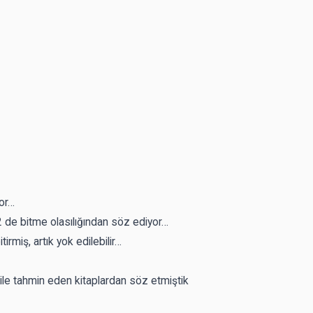
yor…
2 de bitme olasılığından söz ediyor…
irmiş, artık yok edilebilir…
 bile tahmin eden kitaplardan söz etmiştik