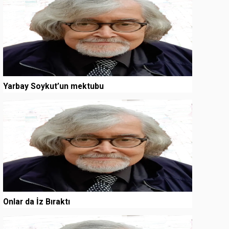
Yarbay Soykut’un mektubu
3
Onlar da İz Bıraktı
4