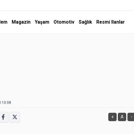
dem
Magazin
Yaşam
Otomotiv
Sağlık
Resmi Ilanlar
3 10:08
+
A
-