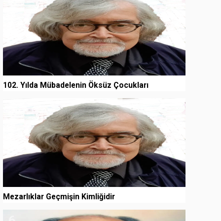
102. Yılda Mübadelenin Öksüz Çocukları
5
Mezarlıklar Geçmişin Kimliğidir
6