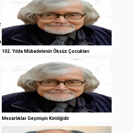
r
a
102. Yılda Mübadelenin Öksüz Çocukları
5
Mezarlıklar Geçmişin Kimliğidir
6