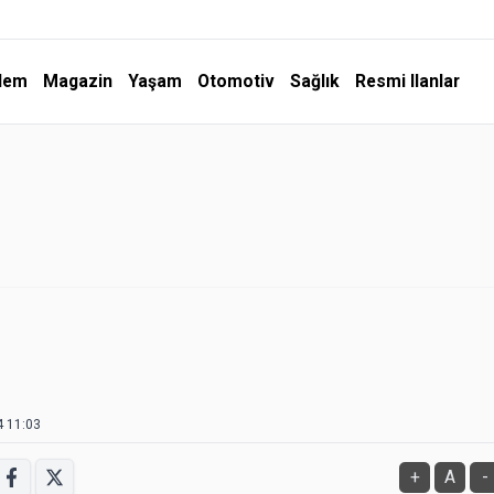
dem
Magazin
Yaşam
Otomotiv
Sağlık
Resmi Ilanlar
4 11:03
+
A
-