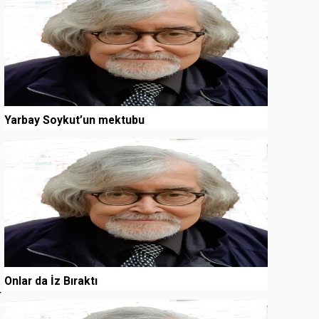
Yarbay Soykut’un mektubu
3
Onlar da İz Bıraktı
r
4