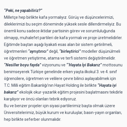
“Peki, ne yapabiliriz?”
Milletçe hep birlikte kafa yormalıyız. Görüş ve düşüncelerimizi,
dileklerimizi bu seçim döneminde yüksek sesle dillendirmeliyiz. Bu
önemli konu sadece iktidar partisinin görev ve sorumluluğunda
olmayıp, muhalefet partileri de kafa yormalı ve proje üretmelidirler.
Eğitimde baştan aşağı liyakati esas alan bir sistem getirilmeli,
öğretmenleri
“ayrıştırıcı”
değil,
“birleştirici”
modeller düşünülmeli
ve öğretmen yetiştirme, atama ve terfi sistemi değiştirilmelidir.
“Nesiller boyu fayda”
vizyonunu ve
“‘Hayata İyi Bakarız”
mottosunu
benimseyerek Türkiye genelinde erken yaşta ilkokul 3. ve 4. sınıf
öğrencilere, öğretmen ve velilere çevre bilinci aşılayabilmek için
T.C. Milli eğitim Bakanlığı’nın Hayat Holding ile birlikte
“Hayata iyi
bakarız”
ekolojik okur-yazarlık eğitim projesini başlatmasını tekdirle
karşılıyor ve öncü olanları tebrik ediyoruz.
Bu ve benzer projeler için siyasi partilerimiz başta olmak üzere
Üniversitelerimiz, büyük kurum ve kuruluşlar, basın-yayın organları,
hep birlikte seferber olunmalıdır.