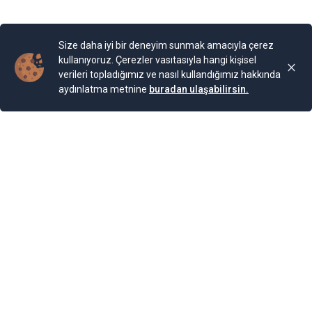
Yayınlama Tarihi: 25.11.2024 00:01
Yenigun
Son Güncelleme:
25.11.2024 00:01
Size daha iyi bir deneyim sunmak amacıyla çerez
kullanıyoruz. Çerezler vasıtasıyla hangi kişisel
verileri topladığımız ve nasıl kullandığımız hakkında
aydınlatma metnine
buradan ulaşabilirsin.