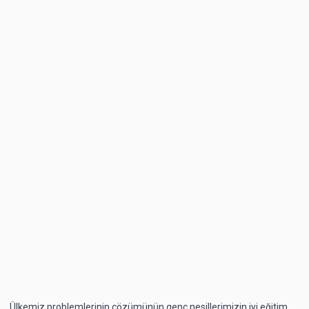
Ülkemiz problemlerinin çözümünün genç nesillerimizin iyi eğitim