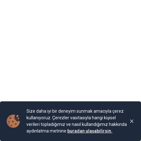
cami zannettik. Meğerse kule binaya sonradan eklenmiş.
görünümlü dış kapısı muhafaza edilmiş. Bina iki kattan o
kullandığı eşya ve süs ürünleri bulunuyor. Ayrıca dini mot
eşinin ölümünden sonra bir Müslümana aşık olduğu ve s
eklettiği rivayet ediliyor. Belki kuleyi de bu çerçevede dü
Size daha iyi bir deneyim sunmak amacıyla çerez
kullanıyoruz. Çerezler vasıtasıyla hangi kişisel
verileri topladığımız ve nasıl kullandığımız hakkında
aydınlatma metnine
buradan ulaşabilirsin.