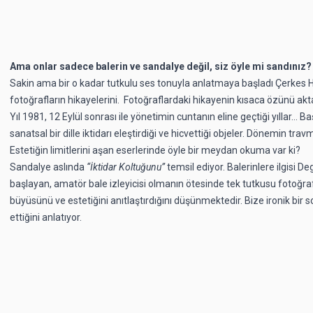
Ama onlar sadece balerin ve sandalye değil, siz öyle mi sandınız?
Sakin ama bir o kadar tutkulu ses tonuyla anlatmaya başladı Çerk
fotoğrafların hikayelerini. Fotoğraflardaki hikayenin kısaca özünü akt
Yıl 1981, 12 Eylül sonrası ile yönetimin cuntanın eline geçtiği yıllar… B
sanatsal bir dille iktidarı eleştirdiği ve hicvettiği objeler. Dönemin tr
Estetiğin limitlerini aşan eserlerinde öyle bir meydan okuma var ki?
Sandalye aslında
“İktidar Koltuğunu”
temsil ediyor. Balerinlere ilgisi D
başlayan, amatör bale izleyicisi olmanın ötesinde tek tutkusu fotoğraf
büyüsünü ve estetiğini anıtlaştırdığını düşünmektedir. Bize ironik bir s
ettiğini anlatıyor.