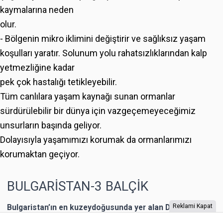
kaymalarına neden
olur.
- Bölgenin mikro iklimini değiştirir ve sağlıksız yaşam
koşulları yaratır. Solunum yolu rahatsızlıklarından kalp
yetmezliğine kadar
pek çok hastalığı tetikleyebilir.
Tüm canlılara yaşam kaynağı sunan ormanlar
sürdürülebilir bir dünya için vazgeçemeyeceğimiz
unsurların başında geliyor.
Dolayısıyla yaşamımızı korumak da ormanlarımızı
korumaktan geçiyor.
BULGARİSTAN-3 BALÇİK
Bulgaristan’ın en kuzeydoğusunda yer alan Dobriç bir
Reklami Kapat
dönem Romanya’nın toprağıymış. 1940 yılına kadar