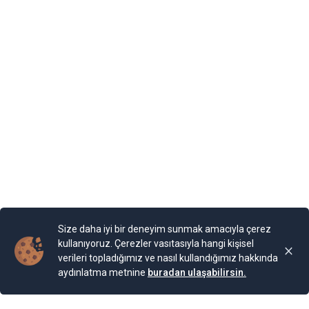
Romanya’nın kontrolünde kalan şehrin Karadeniz
kıyısında yer alan Balçik kasabasına, Romanya Kraliçesi
Mary, bir yazlık saray inşa ettirmiş. “Kraliçe’nin Sarayı”
olarak adlandırılan binaya Kraliçe, “Tenha Yuva”
diyormuş. Arazi, kaleyi andıran duvarlarla örülmüş.
Bahçesi teras şeklinde yapılarla aşağıya sahile kadar
devam ediyor. Bugün burada 85 farklı bitki ailesinden 200
cinse ait 2.000 bitki türünün bulunduğu bir Botanik
Bahçesi bulunuyor. Bahçe, Kraliçe döneminde ihya
olmuş.
Yayınlama Tarihi: 25.11.2024 00:01
Yenigun
Son Güncelleme:
25.11.2024 00:01
Size daha iyi bir deneyim sunmak amacıyla çerez
kullanıyoruz. Çerezler vasıtasıyla hangi kişisel
verileri topladığımız ve nasıl kullandığımız hakkında
aydınlatma metnine
buradan ulaşabilirsin.