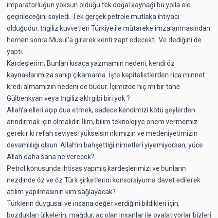
imparatorluğun yoksun olduğu tek doğal kaynağı bu yolla ele
geçirileceğini söyledi. Tek gerçek petrole mutlaka ihtiyacı
olduğudur. İngiliz kuvvetleri Türkiye ile mütareke imzalanmasından
hemen sonra Musul'a girerek kenti zapt edecekti. Ve dediğini de
yaptı..
Kardeşlerim; Bunları kısaca yazmamın nedeni, kendi öz
kaynaklarımıza sahip çıkamama. İşte kapitalistlerden rica minnet
kredi almamızın nedeni de budur. İçimizde hiç mi bir tane
Gülbenkyan veya İngiliz aklı gibi biri yok ?
Allah'a elleri açıp dua etmek, sadece kendimizi kötü şeylerden
arındırmak için olmalıdır. İlim, bilim teknolojiye önem vermemiz
gerekir ki refah seviyesi yükselsin ırkımızın ve medeniyetimizin
devamlılığı olsun. Allah'ın bahşettiği nimetleri yiyemiyorsan, yüce
Allah daha sana ne verecek?
Petrol konusunda ihtisas yapmış kardeşlerimizi ve bunların
nezdinde öz ve öz Türk şirketlerini konsorsiyuma davet edilerek
atılım yapılmasının kim sağlayacak?
Türklerin duygusal ve insana değer verdiğini bildikleri için,
bozdukları ülkelerin, mağdur, aç olan insanlar ile oyalatıyorlar bizleri