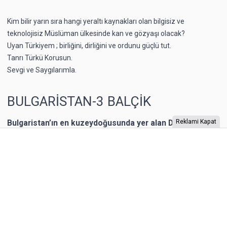
Kim bilir yarın sıra hangi yeraltı kaynakları olan bilgisiz ve
teknolojisiz Müslüman ülkesinde kan ve gözyaşı olacak?
Uyan Türkiyem ; birliğini, dirliğini ve ordunu güçlü tut.
Tanrı Türkü Korusun.
Sevgi ve Saygılarımla.
BULGARİSTAN-3 BALÇİK
Bulgaristan’ın en kuzeydoğusunda yer alan Dobriç bir
Reklami Kapat
dönem Romanya’nın toprağıymış. 1940 yılına kadar
Romanya’nın kontrolünde kalan şehrin Karadeniz
kıyısında yer alan Balçik kasabasına, Romanya Kraliçesi
Mary, bir yazlık saray inşa ettirmiş. “Kraliçe’nin Sarayı”
olarak adlandırılan binaya Kraliçe, “Tenha Yuva”
diyormuş. Arazi, kaleyi andıran duvarlarla örülmüş.
Bahçesi teras şeklinde yapılarla aşağıya sahile kadar
devam ediyor. Bugün burada 85 farklı bitki ailesinden 200