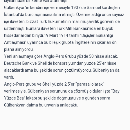
kıyılarındaki bir kente vali atanmıştı.
Gülbenkyan'ın kendini işe vermesiyle 1907 de Samuel kardeşleri
İstanbul'da büro açmasına ikna etmişti. Üzerine aldığı onca sayısız
işe ilaveten, bizzat Türk hükümetinin mali müşavirlik görevini de
üstlenmişti. Bunlara ilaveten Türk Milli Bankası'nda en büyük
hissedarlardan biriydi.19 Mart 1914 tarihli "Dışişleri Bakanlığı
Antlaşması" uyarınca bu bileşik grupta İngiltere'nin çıkarları ön
plana alınıyordu.
Yeni anlaşmaya göre Anglo-Pers Grubu yüzde 50 hisse alacak,
Deutsche Bank ve Shell de konsorsiyumdan yüzde 25'er hisse
alacaklardı ama bu şekilde sorun çözülmüyordu, Gülbenkyan da
vardı.
Anglo-Pers grubu ve Shell yüzde 2,5'er "parasal olarak"
verilmesiyle, Gülbenkyan sorununu da çözmüş oldular. İşte “Bay
Yüzde Beş” lakabı bu şekilde doğmuştu ve o günden sonra
Gülbenkyan daima bu ünvanla anılacaktı.