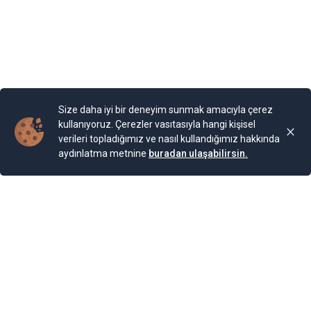
cinse ait 2.000 bitki türünün bulunduğu bir Botanik
Bahçesi bulunuyor. Bahçe, Kraliçe döneminde ihya
olmuş.
Yayınlama Tarihi: 25.11.2024 00:01
Yenigun
Son Güncelleme:
25.11.2024 00:01
Size daha iyi bir deneyim sunmak amacıyla çerez
kullanıyoruz. Çerezler vasıtasıyla hangi kişisel
verileri topladığımız ve nasıl kullandığımız hakkında
aydınlatma metnine
buradan ulaşabilirsin.