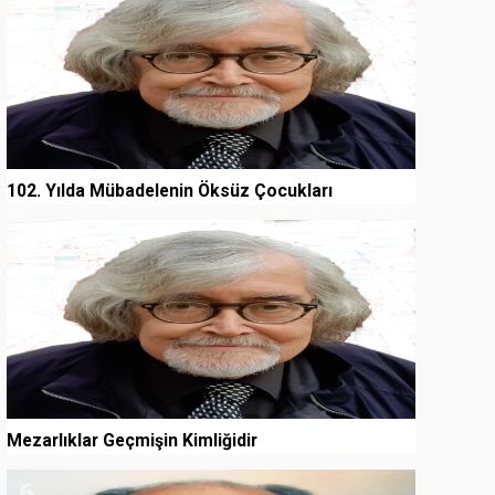
102. Yılda Mübadelenin Öksüz Çocukları
5
Mezarlıklar Geçmişin Kimliğidir
6