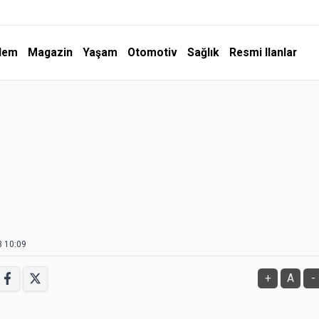
dem
Magazin
Yaşam
Otomotiv
Sağlık
Resmi Ilanlar
3 10:09
+
A
-