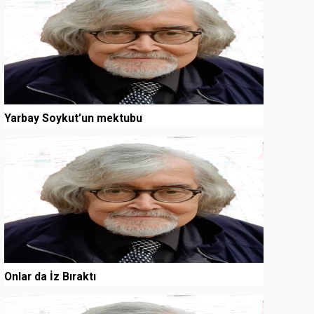
Yarbay Soykut’un mektubu
3
Onlar da İz Bıraktı
4