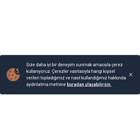
Bahçesi teras şeklinde yapılarla aşağıya sahile kadar
devam ediyor. Bugün burada 85 farklı bitki ailesinden 200
cinse ait 2.000 bitki türünün bulunduğu bir Botanik
Bahçesi bulunuyor. Bahçe, Kraliçe döneminde ihya
olmuş.
Yayınlama Tarihi: 25.11.2024 00:01
Yenigun
Son Güncelleme:
25.11.2024 00:01
Size daha iyi bir deneyim sunmak amacıyla çerez
kullanıyoruz. Çerezler vasıtasıyla hangi kişisel
verileri topladığımız ve nasıl kullandığımız hakkında
aydınlatma metnine
buradan ulaşabilirsin.