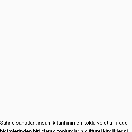
Sahne sanatları, insanlık tarihinin en köklü ve etkili ifade
biçimlerinden biri olarak, toplumların kültürel kimliklerini