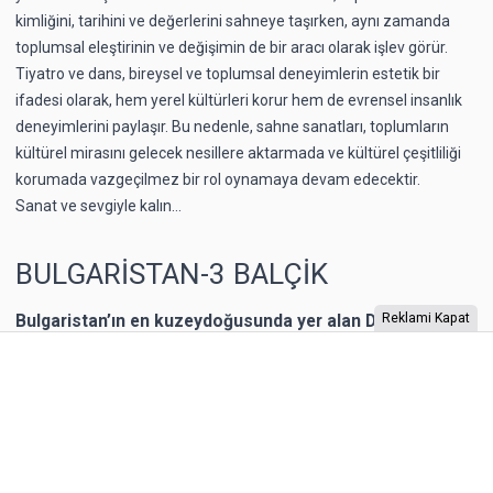
kimliğini, tarihini ve değerlerini sahneye taşırken, aynı zamanda
toplumsal eleştirinin ve değişimin de bir aracı olarak işlev görür.
Tiyatro ve dans, bireysel ve toplumsal deneyimlerin estetik bir
ifadesi olarak, hem yerel kültürleri korur hem de evrensel insanlık
deneyimlerini paylaşır. Bu nedenle, sahne sanatları, toplumların
kültürel mirasını gelecek nesillere aktarmada ve kültürel çeşitliliği
korumada vazgeçilmez bir rol oynamaya devam edecektir.
Sanat ve sevgiyle kalın…
BULGARİSTAN-3 BALÇİK
Bulgaristan’ın en kuzeydoğusunda yer alan Dobriç bir
Reklami Kapat
dönem Romanya’nın toprağıymış. 1940 yılına kadar
Romanya’nın kontrolünde kalan şehrin Karadeniz
kıyısında yer alan Balçik kasabasına, Romanya Kraliçesi
Mary, bir yazlık saray inşa ettirmiş. “Kraliçe’nin Sarayı”
olarak adlandırılan binaya Kraliçe, “Tenha Yuva”
diyormuş. Arazi, kaleyi andıran duvarlarla örülmüş.