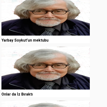
Yarbay Soykut’un mektubu
3
Onlar da İz Bıraktı
4