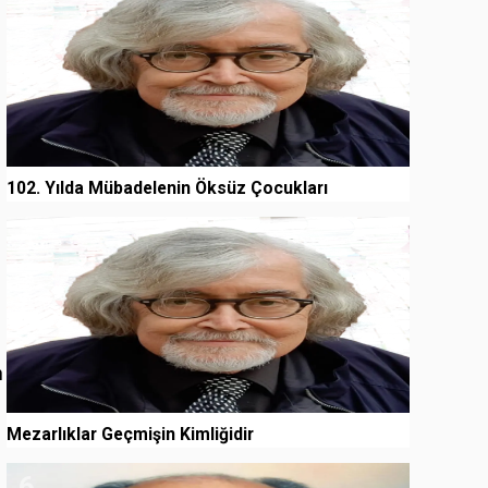
102. Yılda Mübadelenin Öksüz Çocukları
5
n
Mezarlıklar Geçmişin Kimliğidir
6