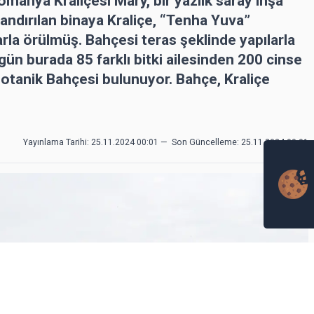
omanya Kraliçesi Mary, bir yazlık saray inşa
dlandırılan binaya Kraliçe, “Tenha Yuva”
arla örülmüş. Bahçesi teras şeklinde yapılarla
ün burada 85 farklı bitki ailesinden 200 cinse
Botanik Bahçesi bulunuyor. Bahçe, Kraliçe
Yayınlama Tarihi: 25.11.2024 00:01
—
Son Güncelleme:
25.11.2024 00:01