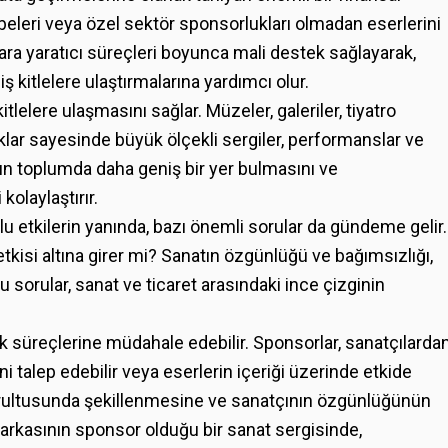
hibeleri veya özel sektör sponsorlukları olmadan eserlerini
ara yaratıcı süreçleri boyunca mali destek sağlayarak,
ş kitlelere ulaştırmalarına yardımcı olur.
tlelere ulaşmasını sağlar. Müzeler, galeriler, tiyatro
uklar sayesinde büyük ölçekli sergiler, performanslar ve
natın toplumda daha geniş bir yer bulmasını ve
kolaylaştırır.
lu etkilerin yanında, bazı önemli sorular da gündeme gelir.
 etkisi altına girer mi? Sanatın özgünlüğü ve bağımsızlığı,
Bu sorular, sanat ve ticaret arasındaki ince çizginin
lık süreçlerine müdahale edebilir. Sponsorlar, sanatçılarda
 talep edebilir veya eserlerin içeriği üzerinde etkide
doğrultusunda şekillenmesine ve sanatçının özgünlüğünün
arkasının sponsor olduğu bir sanat sergisinde,