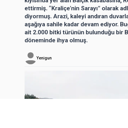
kıyısında yer alan Balçik kasabasına, R
ettirmiş. “Kraliçe’nin Sarayı” olarak a
diyormuş. Arazi, kaleyi andıran duvarl
aşağıya sahile kadar devam ediyor. Bug
ait 2.000 bitki türünün bulunduğu bir 
döneminde ihya olmuş.
Yenigun