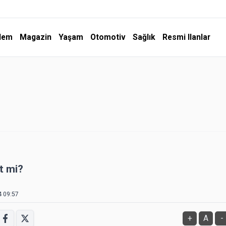
dem
Magazin
Yaşam
Otomotiv
Sağlık
Resmi Ilanlar
t mi?
4 09:57
+
A
-