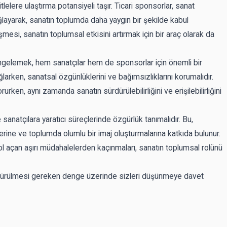
lelere ulaştırma potansiyeli taşır. Ticari sponsorlar, sanat
sağlayarak, sanatın toplumda daha yaygın bir şekilde kabul
şmesi, sanatın toplumsal etkisini artırmak için bir araç olarak da
engelemek, hem sanatçılar hem de sponsorlar için önemli bir
ğlarken, sanatsal özgünlüklerini ve bağımsızlıklarını korumalıdır.
ken, aynı zamanda sanatın sürdürülebilirliğini ve erişilebilirliğini
anatçılara yaratıcı süreçlerinde özgürlük tanımalıdır. Bu,
rine ve toplumda olumlu bir imaj oluşturmalarına katkıda bulunur.
l açan aşırı müdahalelerden kaçınmaları, sanatın toplumsal rolünü
dürülmesi gereken denge üzerinde sizleri düşünmeye davet