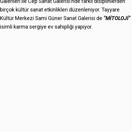
Galerileri ile Cep Sanat Galerisi’nde farklı disiplinlerden
birçok kültür sanat etkinlikleri düzenleniyor. Tayyare
Kültür Merkezi Sami Güner Sanat Galerisi de
“M
İ
TOLOJ
İ
“
isimli karma sergiye ev sahipliği yapıyor.