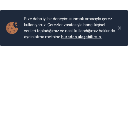
Yayınlama Tarihi: 25.11.2024 00:01
Yenigun
Son Güncelleme:
25.11.2024 00:01
Size daha iyi bir deneyim sunmak amacıyla çerez
kullanıyoruz. Çerezler vasıtasıyla hangi kişisel
verileri topladığımız ve nasıl kullandığımız hakkında
aydınlatma metnine
buradan ulaşabilirsin.