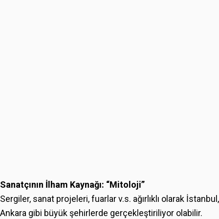
Sanatçının
İ
lham Kayna
ğ
ı
:
“
Mitoloji
”
Sergiler, sanat projeleri, fuarlar v.s. ağırlıklı olarak İstanbul,
Ankara gibi büyük şehirlerde gerçekleştiriliyor olabilir.