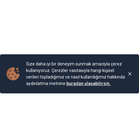
Bahçesi teras şeklinde yapılarla aşağıya sahile kadar
devam ediyor. Bugün burada 85 farklı bitki ailesinden 200
cinse ait 2.000 bitki türünün bulunduğu bir Botanik
Bahçesi bulunuyor. Bahçe, Kraliçe döneminde ihya
olmuş.
Yayınlama Tarihi: 25.11.2024 00:01
Yenigun
Son Güncelleme:
25.11.2024 00:01
Size daha iyi bir deneyim sunmak amacıyla çerez
kullanıyoruz. Çerezler vasıtasıyla hangi kişisel
verileri topladığımız ve nasıl kullandığımız hakkında
aydınlatma metnine
buradan ulaşabilirsin.