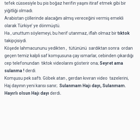
tefek cüssesiyle bu pis boğaz herifin yaşını itiraf etmek gibi bir
yiğitliği olmadı.
Arabistan çöllerinde alacağını almış vereceğini vermiş emekli
olarak Türkiye’ ye dönmüştü.
Ha , unuttum söylemeyi; bu herif utanmaz, iflah olmaz bir
tıktok
takipçisiydi.
Köşede lahmacununu yedikten , tütününü sardıktan sonra ordan
geçen temiz kalpli saf komşusuna çay ısmarlar, cebinden çıkardığı
cep telefonundan tiktok videolarını gösterir ona;
Seyret ama
sulanma !
derdi.
Komşusu pek saftı. Göbek atan , gerdan kıvıran video tazelerini,
Haj dayının yeni karısı sanır;
Sulanmam Hajı dayı, Sulanmam.
Hayırlı olsun Hajı dayı
derdi
.