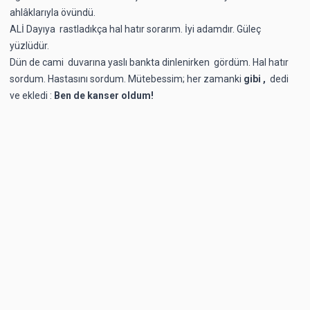
ahlâklarıyla övündü.
ALİ Dayıya rastladıkça hal hatır sorarım. İyi adamdır. Güleç
yüzlüdür.
Dün de cami duvarına yaslı bankta dinlenirken gördüm. Hal hatır
sordum. Hastasını sordum. Mütebessim; her zamanki
gibi ,
dedi
ve ekledi :
Ben de kanser oldum!