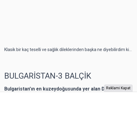
Klasik bir kaç teselli ve sağlık dileklerinden başka ne diyebilirdim ki...
BULGARİSTAN-3 BALÇİK
Bulgaristan’ın en kuzeydoğusunda yer alan Dobriç bir
Reklami Kapat
dönem Romanya’nın toprağıymış. 1940 yılına kadar
Romanya’nın kontrolünde kalan şehrin Karadeniz
kıyısında yer alan Balçik kasabasına, Romanya Kraliçesi
Mary, bir yazlık saray inşa ettirmiş. “Kraliçe’nin Sarayı”
olarak adlandırılan binaya Kraliçe, “Tenha Yuva”
diyormuş. Arazi, kaleyi andıran duvarlarla örülmüş.