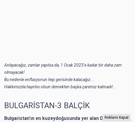
Anlayacağız, zamlar yapılsa da, 1 Ocak 2023’e kadar bir daha zam
olmayacak!
Bu nedenle enflasyonun hep gerisinde kalacağız...
Hakkımızda hayırlısı olsun demekten başka çaremiz kalmadı!..
BULGARİSTAN-3 BALÇİK
Bulgaristan’ın en kuzeydoğusunda yer alan Dobriç bir
Reklami Kapat
dönem Romanya’nın toprağıymış. 1940 yılına kadar
Romanya’nın kontrolünde kalan şehrin Karadeniz