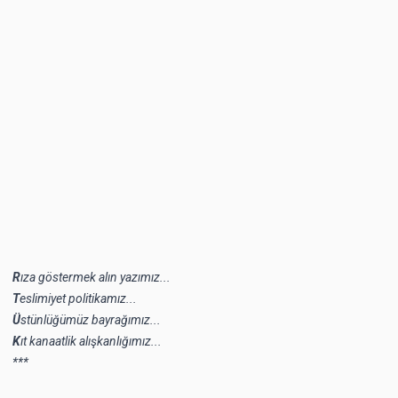
R
ıza göstermek alın yazımız...
T
eslimiyet politikamız...
Ü
stünlüğümüz bayrağımız...
K
ıt kanaatlik alışkanlığımız...
***