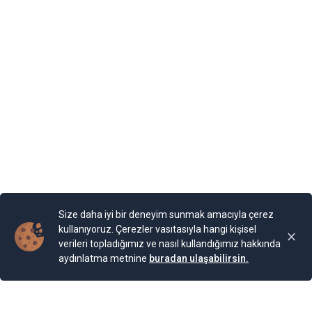
kıyısında yer alan Balçik kasabasına, Romanya Kraliçesi
Mary, bir yazlık saray inşa ettirmiş. “Kraliçe’nin Sarayı”
olarak adlandırılan binaya Kraliçe, “Tenha Yuva”
diyormuş. Arazi, kaleyi andıran duvarlarla örülmüş.
Bahçesi teras şeklinde yapılarla aşağıya sahile kadar
devam ediyor. Bugün burada 85 farklı bitki ailesinden 200
cinse ait 2.000 bitki türünün bulunduğu bir Botanik
Bahçesi bulunuyor. Bahçe, Kraliçe döneminde ihya
olmuş.
Yayınlama Tarihi: 25.11.2024 00:01
Yenigun
Son Güncelleme:
25.11.2024 00:01
Size daha iyi bir deneyim sunmak amacıyla çerez
kullanıyoruz. Çerezler vasıtasıyla hangi kişisel
verileri topladığımız ve nasıl kullandığımız hakkında
aydınlatma metnine
buradan ulaşabilirsin.