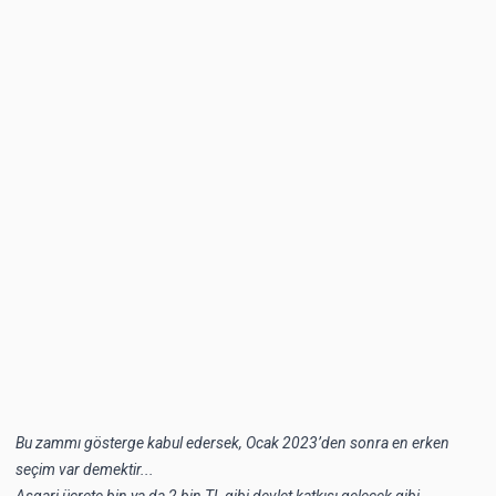
Bu zammı gösterge kabul edersek, Ocak 2023’den sonra en erken
seçim var demektir...
Asgari ücrete bin ya da 2 bin TL gibi devlet katkısı gelecek gibi...