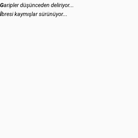
G
aripler düşünceden deliriyor...
İ
bresi kaymışlar sürünüyor...