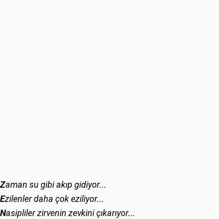
Z
aman su gibi akıp gidiyor...
E
zilenler daha çok eziliyor...
N
asipliler zirvenin zevkini çıkarıyor...