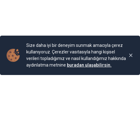
cinse ait 2.000 bitki türünün bulunduğu bir Botanik
Bahçesi bulunuyor. Bahçe, Kraliçe döneminde ihya
olmuş.
Yayınlama Tarihi: 25.11.2024 00:01
Yenigun
Son Güncelleme:
25.11.2024 00:01
Size daha iyi bir deneyim sunmak amacıyla çerez
kullanıyoruz. Çerezler vasıtasıyla hangi kişisel
verileri topladığımız ve nasıl kullandığımız hakkında
aydınlatma metnine
buradan ulaşabilirsin.