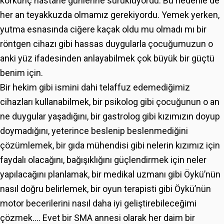
korkunç hastane günlerine sürüklüyordu. Bu nedenle de
her an teyakkuzda olmamız gerekiyordu. Yemek yerken,
yutma esnasında ciğere kaçak oldu mu olmadı mı bir
röntgen cihazı gibi hassas duygularla çocuğumuzun o
anki yüz ifadesinden anlayabilmek çok büyük bir güçtü
benim için.
Bir hekim gibi ismini dahi telaffuz edemediğimiz
cihazları kullanabilmek, bir psikolog gibi çocuğunun o an
ne duygular yaşadığını, bir gastrolog gibi kızımızın doyup
doymadığını, yeterince beslenip beslenmediğini
çözümlemek, bir gıda mühendisi gibi nelerin kızımız için
faydalı olacağını, bağışıklığını güçlendirmek için neler
yapılacağını planlamak, bir medikal uzmanı gibi Öykü’nün
nasıl doğru belirlemek, bir oyun terapisti gibi Öykü’nün
motor becerilerini nasıl daha iyi geliştirebileceğimi
çözmek…. Evet bir SMA annesi olarak her daim bir