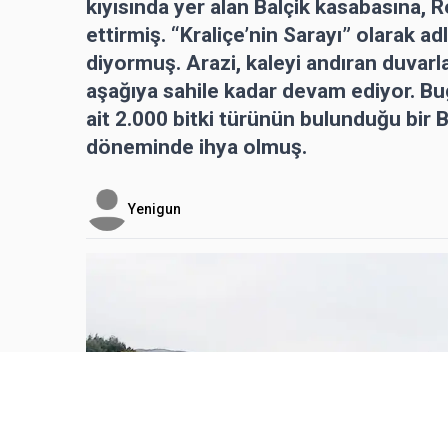
kıyısında yer alan Balçik kasabasına, R
ettirmiş. “Kraliçe’nin Sarayı” olarak a
diyormuş. Arazi, kaleyi andıran duvarl
aşağıya sahile kadar devam ediyor. Bug
ait 2.000 bitki türünün bulunduğu bir 
döneminde ihya olmuş.
Yenigun