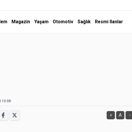
dem
Magazin
Yaşam
Otomotiv
Sağlık
Resmi Ilanlar
3 10:08
+
A
-