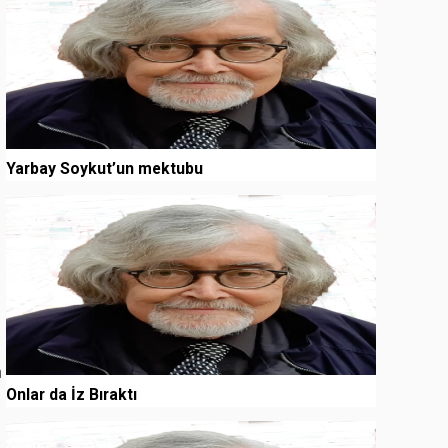
Yarbay Soykut’un mektubu
3
m
Onlar da İz Bıraktı
4