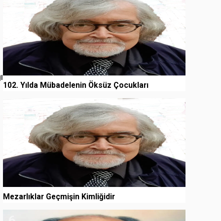
ı
102. Yılda Mübadelenin Öksüz Çocukları
5
Mezarlıklar Geçmişin Kimliğidir
6