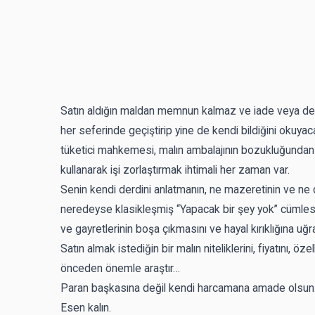
Satın aldığın maldan memnun kalmaz ve iade veya deği
her seferinde geçiştirip yine de kendi bildiğini okuyaca
tüketici mahkemesi, malın ambalajının bozukluğundan t
kullanarak işi zorlaştırmak ihtimali her zaman var.
Senin kendi derdini anlatmanın, ne mazeretinin ve ne d
neredeyse klasikleşmiş “Yapacak bir şey yok” cümles
ve gayretlerinin boşa çıkmasını ve hayal kırıklığına u
Satın almak istediğin bir malın niteliklerini, fiyatını, ö
önceden önemle araştır…
Paran başkasına değil kendi harcamana amade olsu
Esen kalın.