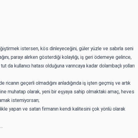
ştirmek istersen, kös dinleyeceğini, güler yüzle ve sabırla seni
ğını, parayı alırken gösterdiği kolaylığı, iş geri ödemeye gelince,
ut da kullanıcı hatası olduğuna varıncaya kadar dolambaçlı yolları
e ricanın geçerli olmadığını anladığında iş işten geçmiş ve artık
ine muhatap olarak, yeni bir eşyaya sahip olmaktaki amaç, heves
ğramak istemiyorsan;
zellikle yapan ve satan firmanın kendi kalitesini çok yönlü olarak
n…