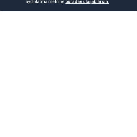
aydınlatma metnine
buradan ulaşabilirsin.