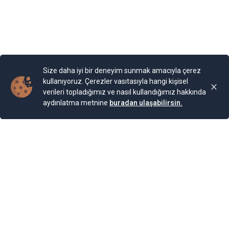
Bahçesi bulunuyor. Bahçe, Kraliçe döneminde ihya
olmuş.
Yayınlama Tarihi: 25.11.2024 00:01
Yenigun
Son Güncelleme:
25.11.2024 00:01
Size daha iyi bir deneyim sunmak amacıyla çerez
kullanıyoruz. Çerezler vasıtasıyla hangi kişisel
verileri topladığımız ve nasıl kullandığımız hakkında
aydınlatma metnine
buradan ulaşabilirsin.