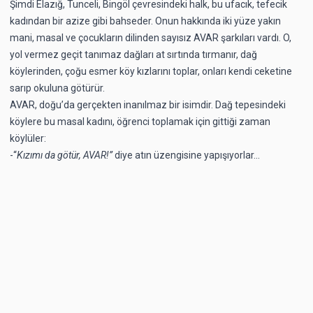
Şimdi Elazığ, Tunceli, Bingöl çevresindeki halk, bu ufacık, tefecik
kadından bir azize gibi bahseder. Onun hakkında iki yüze yakın
mani, masal ve çocukların dilinden sayısız AVAR şarkıları vardı. O,
yol vermez geçit tanımaz dağları at sırtında tırmanır, dağ
köylerinden, çoğu esmer köy kızlarını toplar, onları kendi ceketine
sarıp okuluna götürür.
AVAR, doğu’da gerçekten inanılmaz bir isimdir. Dağ tepesindeki
köylere bu masal kadını, öğrenci toplamak için gittiği zaman
köylüler:
-“
Kızımı da götür, AVAR!”
diye atın üzengisine yapışıyorlar...