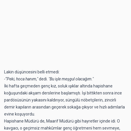
Lakin düşüncesini belli etmedi:
-“Peki, hoca hanım,"
dedi.
"Bu işle meşgul olacağım."
İki hafta geçmeden genç kız, soluk ışıklar altında hapishane
koğuşundaki akşam derslerine başlamıştı. İşi bittikten sonra ince
pardösüsünün yakasını kaldırıyor, süngülü nöbetçilerin, zincirli
demir kapıların arasından geçerek sokağa çıkıyor ve hızlı adımlarla
evine koşuyordu.
Hapishane Müdürü de, Maarif Müdürü gibi hayretler içinde idi. O
kavgacı, o geçimsiz mahkûmlar genç öğretmeni hem sevmeye,