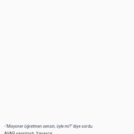
-"Misyoner öğretmen sensin, öyle mi?"
diye sordu.
AVAR şaşırmıştı. Yavaşça: