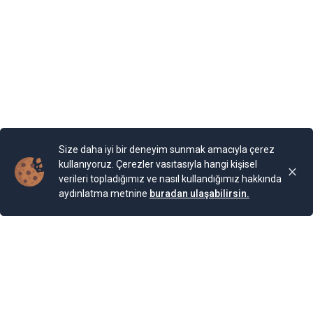
diyormuş. Arazi, kaleyi andıran duvarlarla örülmüş.
Bahçesi teras şeklinde yapılarla aşağıya sahile kadar
devam ediyor. Bugün burada 85 farklı bitki ailesinden 200
cinse ait 2.000 bitki türünün bulunduğu bir Botanik
Bahçesi bulunuyor. Bahçe, Kraliçe döneminde ihya
olmuş.
Yayınlama Tarihi: 25.11.2024 00:01
Yenigun
Son Güncelleme:
25.11.2024 00:01
Size daha iyi bir deneyim sunmak amacıyla çerez
kullanıyoruz. Çerezler vasıtasıyla hangi kişisel
verileri topladığımız ve nasıl kullandığımız hakkında
aydınlatma metnine
buradan ulaşabilirsin.