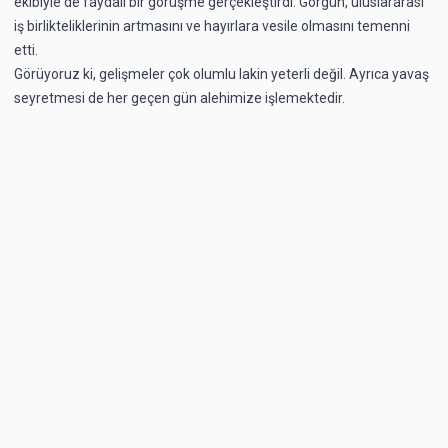
ekibiyle de faydalı bir görüşme gerçekleştirdi. Görgün, uluslararası
iş birlikteliklerinin artmasını ve hayırlara vesile olmasını temenni
etti.
Görüyoruz ki, gelişmeler çok olumlu lakin yeterli değil. Ayrıca yavaş
seyretmesi de her geçen gün alehimize işlemektedir.