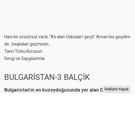
Hani bir sözümüz vardı, "Atı alan Üsküdar’ı geçti" Aman biz geçelim
de , başkaları geçmesin...
Tanrı Türkü Korusun
Sevgi ve Saygılarımla
BULGARİSTAN-3 BALÇİK
Bulgaristan’ın en kuzeydoğusunda yer alan Dobriç bir
Reklami Kapat
dönem Romanya’nın toprağıymış. 1940 yılına kadar
Romanya’nın kontrolünde kalan şehrin Karadeniz
kıyısında yer alan Balçik kasabasına, Romanya Kraliçesi
Mary, bir yazlık saray inşa ettirmiş. “Kraliçe’nin Sarayı”
olarak adlandırılan binaya Kraliçe, “Tenha Yuva”