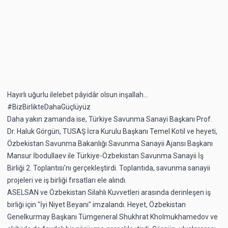
Hayırlı uğurlu ilelebet pâyidâr olsun inşallah...
#BizBirlikteDahaGüçlüyüz
Daha yakın zamanda ise, Türkiye Savunma Sanayi Başkanı Prof.
Dr. Haluk Görgün, TUSAŞ İcra Kurulu Başkanı Temel Kotil ve heyeti,
Özbekistan Savunma Bakanlığı Savunma Sanayii Ajansı Başkanı
Mansur İbodullaev ile Türkiye-Özbekistan Savunma Sanayii İş
Birliği 2. Toplantısı'nı gerçekleştirdi. Toplantıda, savunma sanayii
projeleri ve iş birliği fırsatları ele alındı.
ASELSAN ve Özbekistan Silahlı Kuvvetleri arasında derinleşen iş
birliği için "İyi Niyet Beyanı" imzalandı. Heyet, Özbekistan
Genelkurmay Başkanı Tümgeneral Shukhrat Kholmukhamedov ve