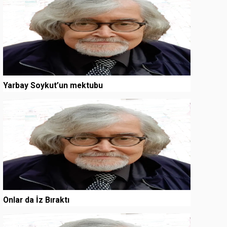
Yarbay Soykut’un mektubu
3
Onlar da İz Bıraktı
4