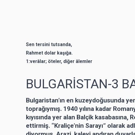
Sen tersini tutsanda,
Rahmet dolar kaşığa.
1:verâlar; öteler, diğer âlemler
BULGARİSTAN-3 B
Bulgaristan’ın en kuzeydoğusunda ye
toprağıymış. 1940 yılına kadar Roman
kıyısında yer alan Balçik kasabasına, R
ettirmiş. “Kraliçe’nin Sarayı” olarak a
diyormuş. Arazi, kaleyi andıran duvarl