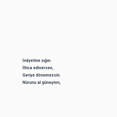
İnâyetine sığın.
İltica ediversen,
Geriye dönemezsin.
Nûrunu al güneşten,