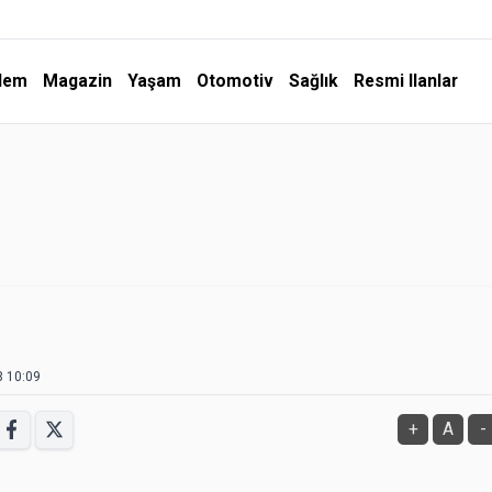
dem
Magazin
Yaşam
Otomotiv
Sağlık
Resmi Ilanlar
3 10:09
+
A
-