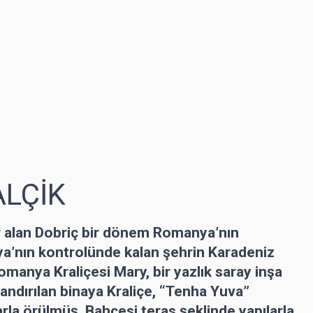
ALÇİK
r alan Dobriç bir dönem Romanya’nın
ya’nın kontrolünde kalan şehrin Karadeniz
omanya Kraliçesi Mary, bir yazlık saray inşa
dlandırılan binaya Kraliçe, “Tenha Yuva”
arla örülmüş. Bahçesi teras şeklinde yapılarla