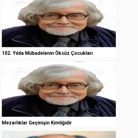
102. Yılda Mübadelenin Öksüz Çocukları
5
Mezarlıklar Geçmişin Kimliğidir
6