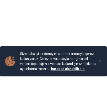
diyormuş. Arazi, kaleyi andıran duvarlarla örülmüş.
Bahçesi teras şeklinde yapılarla aşağıya sahile kadar
devam ediyor. Bugün burada 85 farklı bitki ailesinden 200
cinse ait 2.000 bitki türünün bulunduğu bir Botanik
Bahçesi bulunuyor. Bahçe, Kraliçe döneminde ihya
olmuş.
Yayınlama Tarihi: 25.11.2024 00:01
Yenigun
Son Güncelleme:
25.11.2024 00:01
Size daha iyi bir deneyim sunmak amacıyla çerez
kullanıyoruz. Çerezler vasıtasıyla hangi kişisel
verileri topladığımız ve nasıl kullandığımız hakkında
aydınlatma metnine
buradan ulaşabilirsin.