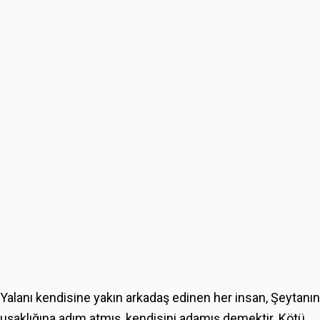
Yalanı kendisine yakın arkadaş edinen her insan, Şeytanın
uşaklığına adım atmış, kendisini adamış demektir. Kötü