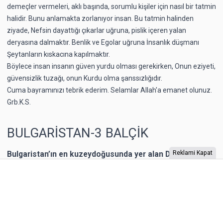
demeçler vermeleri, aklı başında, sorumlu kişiler için nasıl bir tatmin
halidir. Bunu anlamakta zorlanıyor insan. Bu tatmin halinden
ziyade, Nefsin dayattığı çıkarlar uğruna, pislik içeren yalan
deryasına dalmaktır. Benlik ve Egolar uğruna İnsanlık düşmanı
Şeytanların kıskacına kapılmaktır.
Böylece insan insanın güven yurdu olması gerekirken, Onun eziyeti,
güvensizlik tuzağı, onun Kurdu olma şanssızlığıdır.
Cuma bayramınızı tebrik ederim. Selamlar Allah'a emanet olunuz.
Grb.K.S.
BULGARİSTAN-3 BALÇİK
Bulgaristan’ın en kuzeydoğusunda yer alan Dobriç bir
Reklami Kapat
dönem Romanya’nın toprağıymış. 1940 yılına kadar
Romanya’nın kontrolünde kalan şehrin Karadeniz
kıyısında yer alan Balçik kasabasına, Romanya Kraliçesi
Mary, bir yazlık saray inşa ettirmiş. “Kraliçe’nin Sarayı”
olarak adlandırılan binaya Kraliçe, “Tenha Yuva”