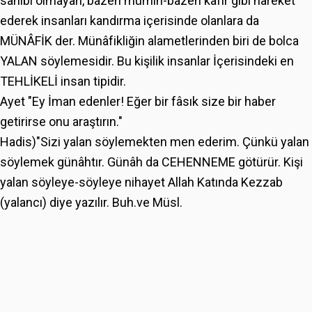
sahibi olmayan, bazen mümin-bazen kâfir gibi hareket
ederek insanları kandırma içerisinde olanlara da
MÜNÂFİK der. Münâfikliğin alametlerinden biri de bolca
YALAN söylemesidir. Bu kişilik insanlar İçerisindeki en
TEHLİKELİ insan tipidir.
Ayet "Ey İman edenler! Eğer bir fâsık size bir haber
getirirse onu araştırın."
Hadis)"Sizi yalan söylemekten men ederim. Çünkü yalan
söylemek günâhtır. Günâh da CEHENNEME götürür. Kişi
yalan söyleye-söyleye nihayet Allah Katında Kezzab
(yalancı) diye yazılır. Buh.ve Müsl.