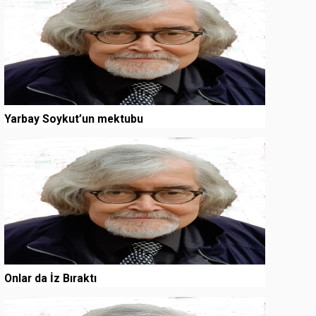
Yarbay Soykut’un mektubu
3
Onlar da İz Bıraktı
4