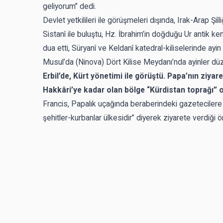
geliyorum” dedi.
Devlet yetkilileri ile görüşmeleri dışında, Irak-Arap Şiî
Sistanî ile buluştu, Hz. İbrahim’in doğduğu Ur antik k
dua etti, Süryanî ve Keldanî katedral-kiliselerinde ayi
Musul’da (Ninova) Dört Kilise Meydanı’nda ayinler dü
Erbil’de, Kürt yönetimi ile görüştü.
Papa’nın ziyare
Hakkâri’ye kadar olan bölge “Kürdistan toprağı” o
Francis, Papalık uçağında beraberindeki gazetecilere “
şehitler-kurbanlar ülkesidir” diyerek ziyarete verdiği