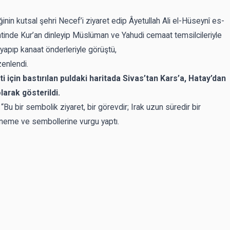
liğinin kutsal şehri Necef’i ziyaret edip Âyetullah Ali el-Hüseynî es-
entinde Kur’an dinleyip Müslüman ve Yahudi cemaat temsilcileriyle
n yapıp kanaat önderleriyle görüştü,
zenlendi.
ti için bastırılan puldaki haritada Sivas’tan Kars’a, Hatay’dan
larak gösterildi.
Bu bir sembolik ziyaret, bir görevdir; Irak uzun süredir bir
 öneme ve sembollerine vurgu yaptı.