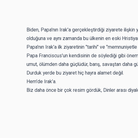
Biden, Papa'nın Irak'a gerçekleştirdiği ziyarete ilişkin ya
olduğuna ve aynı zamanda bu ülkenin en eski Hristiyan t
Papa'nın Irak'a ilk ziyaretinin "tarihi" ve "memnuniyetl
Papa Franciscus'un kendisinin de söylediği gibi öneml
umut, ölümden daha güçlüdür, barış, savaştan daha güçlü
Durduk yerde bu ziyaret hiç hayra alamet değil.
Hem’de Irak’a.
Biz daha önce bir çok resim gördük, Dinler arası diyalo