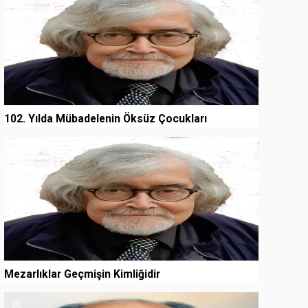
102. Yılda Mübadelenin Öksüz Çocukları
5
Mezarlıklar Geçmişin Kimliğidir
6