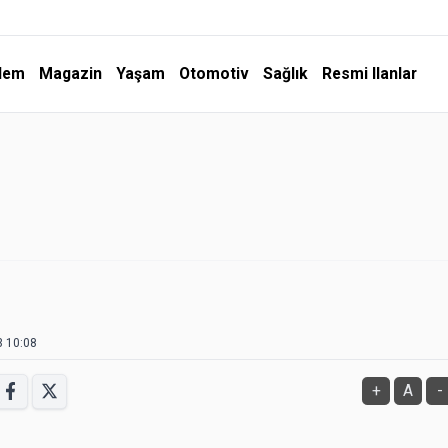
dem
Magazin
Yaşam
Otomotiv
Sağlık
Resmi Ilanlar
3 10:08
+
A
-