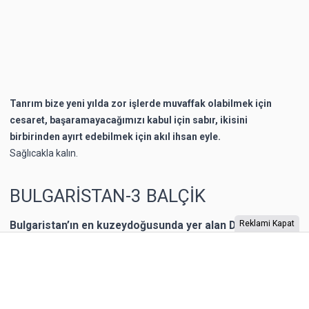
Tanrım bize yeni yılda zor işlerde muvaffak olabilmek için
cesaret, başaramayacağımızı kabul için sabır, ikisini
birbirinden ayırt edebilmek için akıl ihsan eyle.
Sağlıcakla kalın.
BULGARİSTAN-3 BALÇİK
Bulgaristan’ın en kuzeydoğusunda yer alan Dobriç bir
Reklami Kapat
dönem Romanya’nın toprağıymış. 1940 yılına kadar
Romanya’nın kontrolünde kalan şehrin Karadeniz
kıyısında yer alan Balçik kasabasına, Romanya Kraliçesi
Mary, bir yazlık saray inşa ettirmiş. “Kraliçe’nin Sarayı”