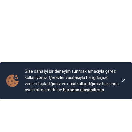
olarak adlandırılan binaya Kraliçe, “Tenha Yuva”
diyormuş. Arazi, kaleyi andıran duvarlarla örülmüş.
Bahçesi teras şeklinde yapılarla aşağıya sahile kadar
devam ediyor. Bugün burada 85 farklı bitki ailesinden 200
cinse ait 2.000 bitki türünün bulunduğu bir Botanik
Bahçesi bulunuyor. Bahçe, Kraliçe döneminde ihya
olmuş.
Yayınlama Tarihi: 25.11.2024 00:01
Yenigun
Son Güncelleme:
25.11.2024 00:01
Size daha iyi bir deneyim sunmak amacıyla çerez
kullanıyoruz. Çerezler vasıtasıyla hangi kişisel
verileri topladığımız ve nasıl kullandığımız hakkında
aydınlatma metnine
buradan ulaşabilirsin.