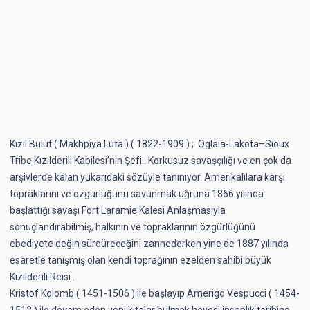
Kızıl Bulut ( Makhpiya Luta ) ( 1822-1909 ) ; Oglala-Lakota–Sioux
Tribe Kızılderili Kabilesi’nin Şefi.. Korkusuz savaşçılığı ve en çok da
arşivlerde kalan yukarıdaki sözüyle tanınıyor. Amerikalılara karşı
topraklarını ve özgürlüğünü savunmak uğruna 1866 yılında
başlattığı savaşı Fort Laramie Kalesi Anlaşmasıyla
sonuçlandırabilmiş, halkının ve topraklarının özgürlüğünü
ebediyete değin sürdüreceğini zannederken yine de 1887 yılında
esaretle tanışmış olan kendi toprağının ezelden sahibi büyük
Kızılderili Reisi..
Kristof Kolomb ( 1451-1506 ) ile başlayıp Amerigo Vespucci ( 1454-
1512 ) ile devam eden yeni kıtalar bulmak hevesi insanlık tarihine