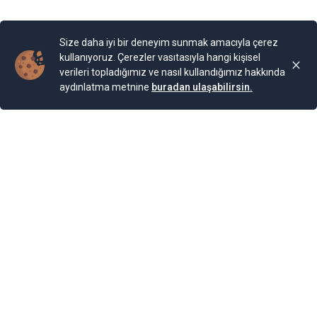
Yayınlama Tarihi: 25.11.2024 00:01
Yenigun
Son Güncelleme:
25.11.2024 00:01
Size daha iyi bir deneyim sunmak amacıyla çerez
kullanıyoruz. Çerezler vasıtasıyla hangi kişisel
verileri topladığımız ve nasıl kullandığımız hakkında
aydınlatma metnine
buradan ulaşabilirsin.