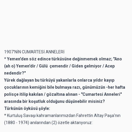
1907'NİN CUMARTESİ ANNELERİ
*
Yemen'den söz edince türküsüne değinmemek olmaz; "Ano
(ah o) Yemen'dir / Gülü çemendir / Giden gelmiyor / Acep
nedendir?"
Yürek dağlayan bu türküyü yakanlarla onlarca yıldır kayıp
çocuklarının kemiğini bile bulmaya razı, günümüzün -her hafta
polisçe itilip kakılan / gözaltına alınan - "Cumartesi Anneleri"
arasında bir koşutluk olduğunu düşünebilir misiniz?
Türkünün öyküsü şöyle:
* Kurtuluş Savaşı kahramanlarımızdan Fahrettin Altay Paşa'nın
(1880 - 1974) anılarından (2) özetle aktarıyoruz: