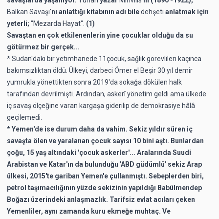
Balkan Savaşı'
nı anlattığı kitabının adı bile
dehşeti
anlatmak için
yeterli;
"Mezarda Hayat".
(1)
Savaştan en çok etkilenenlerin yine çocuklar olduğu da su
götürmez bir gerçek...
* Sudan'daki bir yetimhanede 11çocuk, sağlık görevlileri kaçınca
bakımsızlıktan öldü. Ülkeyi, darbeci Ömer el Beşir 30 yıl demir
yumrukla yönettikten sonra 2019'da sokağa dökülen halk
tarafından devrilmişti. Ardından, askerî yönetim geldi ama ülkede
iç savaş ölçeğine varan kargaşa giderilip de demokrasiye hâlâ
geçilemedi.
*
Yemen'de ise durum daha da vahim. Sekiz yıldır süren iç
savaşta ölen ve yaralanan çocuk sayısı 10 bini aştı. Bunlardan
çoğu, 15 yaş altındaki 'çocuk askerler'... Aralarında Suudi
Arabistan ve Katar'ın da bulunduğu 'ABD güdümlü' sekiz Arap
ülkesi, 2015'te gariban Yemen'e çullanmıştı. Sebeplerden biri,
petrol taşımacılığının yüzde sekizinin yapıldığı Babülmendep
Boğazı üzerindeki anlaşmazlık. Tarifsiz evlat acıları çeken
Yemenliler, aynı zamanda kuru ekmeğe muhtaç. Ve