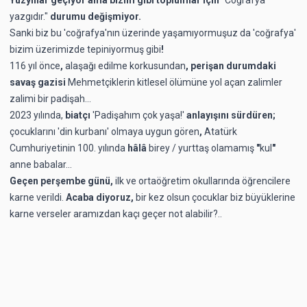
yazgıdır."
durumu değişmiyor.
Sanki biz bu 'coğrafya'nın üzerinde yaşamıyormuşuz da 'coğrafya'
bizim üzerimizde tepiniyormuş gibi
!
116 yıl önce
,
alaşağı edilme korkusundan
, perişan durumdaki
savaş gazisi
Mehmetçiklerin kitlesel ölümüne yol açan zalimler
zalimi bir padişah...
2023 yılında,
biatçı
'Padişahım çok yaşa!'
anlayışını sürdüren;
çocuklarını 'din kurbanı' olmaya uygun gören
,
Atatürk
Cumhuriyetinin 100. yılında
hâlâ
birey / yurttaş olamamış
"
kul
"
anne babalar...
Geçen perşembe günü,
ilk ve ortaöğretim okullarında öğrencilere
karne verildi.
Acaba diyoruz,
bir kez olsun çocuklar biz büyüklerine
karne verseler aramızdan kaçı geçer not alabilir?..