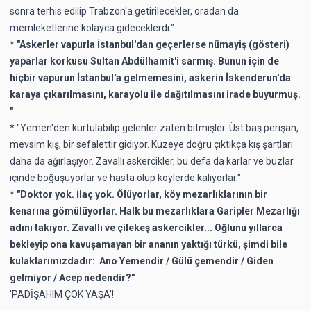
sonra terhis edilip Trabzon'a getirilecekler, oradan da
memleketlerine kolayca gideceklerdi."
* "Askerler vapurla İstanbul'dan geçerlerse nümayiş (gösteri)
yaparlar korkusu Sultan Abdülhamit'i sarmış. Bunun için de
hiçbir vapurun İstanbul'a gelmemesini, askerin İskenderun'da
karaya çıkarılmasını, karayolu ile dağıtılmasını irade buyurmuş.
"
* "Yemen'den kurtulabilip gelenler zaten bitmişler. Üst baş perişan,
mevsim kış, bir sefalettir gidiyor. Kuzeye doğru çıktıkça kış şartları
daha da ağırlaşıyor. Zavallı askercikler, bu defa da karlar ve buzlar
içinde boğuşuyorlar ve hasta olup köylerde kalıyorlar."
* "Doktor yok. İlaç yok. Ölüyorlar, köy mezarlıklarının bir
kenarına gömülüyorlar. Halk bu mezarlıklara Garipler Mezarlığı
adını takıyor. Zavallı ve çilekeş askercikler... Oğlunu yıllarca
bekleyip ona kavuşamayan bir ananın yaktığı türkü, şimdi bile
kulaklarımızdadır:
Ano Yemendir / Gülü çemendir / Giden
gelmiyor / Acep nedendir?"
'PADİŞAHIM ÇOK YAŞA'!