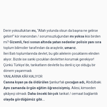
Derin yoksulluktan
mı,
"Allah yolunda olsun da başına ne gelirse
gelsin!" kör inancından / sorumsuzluğundan
mı
yoksa
ikisi birden
mi?
Gizemli, feci sonun altında yatan nedenler polisin yanı sıra
toplum bilimciler tarafından da araştırılır,
umarız.
İleri Batı
toplumlarında devlet, bu gibi ailelerin çocuklarını elinden
alıyor
.
Bizde ise sanki çocukları devletten korumak gerekiyor!
Çünkü Türkiye'de, tarikatların devletle bu denli iç içe olduğu bir
dönem yaşanmadı.
YANLARINA KÂR KALIYOR
Canına kıyan ya da öldürülen
Şanlıurfalı
çocuğun adı,
Abdülbaki.
Aynı zamanda örgün eğitim öğrencisiymiş.
Ailesi,
kimseden
şikâyeçi olmadı.
Daha önceki birçok
tarikat / cemaat bağlantılı
olayda gördüğümüz gibi...