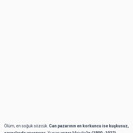
Ölüm, en soğuk sözcük.
Can pazarının en korkuncu ise kuşkusuz,
savaşlarda yaşanıyor.
Yunan
yazar
Mirivilis
'in (1890 -1922),