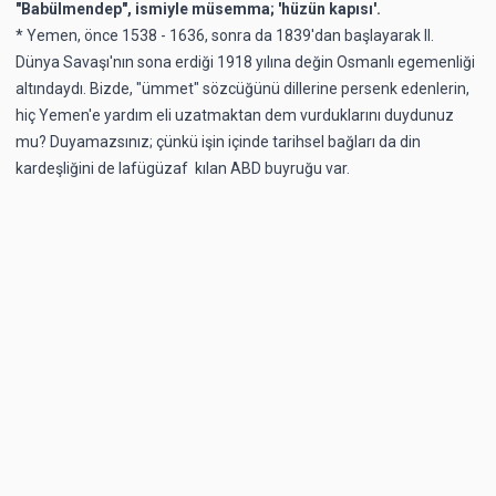
"Babülmendep", ismiyle müsemma; 'hüzün kapısı'.
* Yemen, önce 1538 - 1636, sonra da 1839'dan başlayarak II.
Dünya Savaşı'nın sona erdiği 1918 yılına değin Osmanlı egemenliği
altındaydı. Bizde, "ümmet" sözcüğünü dillerine persenk edenlerin,
hiç Yemen'e yardım eli uzatmaktan dem vurduklarını duydunuz
mu? Duyamazsınız; çünkü işin içinde tarihsel bağları da din
kardeşliğini de lafügüzaf kılan ABD buyruğu var.