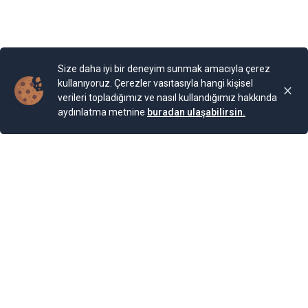
olmuş.
Yayınlama Tarihi: 25.11.2024 00:01
Yenigun
Son Güncelleme:
25.11.2024 00:01
Size daha iyi bir deneyim sunmak amacıyla çerez
kullanıyoruz. Çerezler vasıtasıyla hangi kişisel
verileri topladığımız ve nasıl kullandığımız hakkında
aydınlatma metnine
buradan ulaşabilirsin.