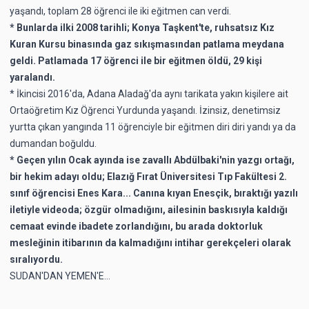
yaşandı, toplam 28 öğrenci ile iki eğitmen can verdi.
* Bunlarda ilki 2008 tarihli; Konya Taşkent'te, ruhsatsız Kız
Kuran Kursu binasında gaz sıkışmasından patlama meydana
geldi. Patlamada 17 öğrenci ile bir eğitmen öldü, 29 kişi
yaralandı.
* İkincisi 2016'da, Adana Aladağ'da aynı tarikata yakın kişilere ait
Ortaöğretim Kız Öğrenci Yurdunda yaşandı. İzinsiz, denetimsiz
yurtta çıkan yangında 11 öğrenciyle bir eğitmen diri diri yandı ya da
dumandan boğuldu.
* Geçen yılın Ocak ayında ise zavallı Abdülbaki'nin yazgı ortağı,
bir hekim adayı oldu; Elazığ Fırat Üniversitesi Tıp Fakültesi 2.
sınıf öğrencisi Enes Kara... Canına kıyan Enesçik, bıraktığı yazılı
iletiyle videoda; özgür olmadığını, ailesinin baskısıyla kaldığı
cemaat evinde ibadete zorlandığını, bu arada doktorluk
mesleğinin itibarının da kalmadığını intihar gerekçeleri olarak
sıralıyordu.
SUDAN'DAN YEMEN'E...