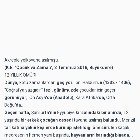
Akreple yelkovana asılmıştı.
(K.E. "Çocuk va Zaman", 3 Temmuz 2018, Büyükdere)
12 YILLIK ÖMÜR!
Dünya,
kötü zamanlardan
geçiyor.
İbni Haldun
'un
(1332 - 1406),
"Coğrafya yazgıdır."
tezi, günümüzde
çocuklar için geçerli
görünüyor;
Ön Asya
'da (Anadolu),
Kara Afrika'
da,
Orta
Doğu
'da...
Geçen hafta,
Şanlıurfa'
nın
Eyyübiye
kırsalındaki bir ahırda,
12
yaşında
bir erkek çocuğun cesedi
tavana
asılmış
bulundu.
Menzil
tarikatına yakın kişilerce kurulup işletildiği öne sürülen
kaçak
medresenin
hemen yanı başında
, hayvanların barındığı binada...