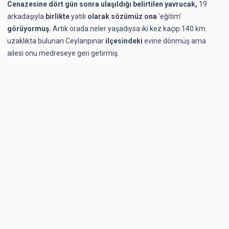
Cenazesine dört gün sonra ulaşıldığı belirtilen yavrucak,
19
arkadaşıyla
birlikte
yatılı
olarak sözümüz ona
'eğitim'
görüyormuş.
Artık orada neler yaşadıysa
iki kez kaçıp 140 km.
uzaklıkta bulunan Ceylanpınar
ilçesindeki
evine dönmüş ama
ailesi onu
medreseye
geri getirmiş.