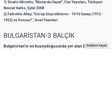
1) Stratis Mirivilis; "Mezarda Hayat", Can Yayınları, Türkçesi:
Nevzat Hatko, Eylül 2008
2) Fahrettin Altay; "Görüp Geçirdiklerim - 10 Yıl Savaş (1912 -
1922) ve Sonrası" , İnsel Yayınları
BULGARİSTAN-3 BALÇİK
Bulgaristan’ın en kuzeydoğusunda yer alan Dobriç bir
Reklami Kapat
dönem Romanya’nın toprağıymış. 1940 yılına kadar
Romanya’nın kontrolünde kalan şehrin Karadeniz
kıyısında yer alan Balçik kasabasına, Romanya Kraliçesi
Mary, bir yazlık saray inşa ettirmiş. “Kraliçe’nin Sarayı”
olarak adlandırılan binaya Kraliçe, “Tenha Yuva”
diyormuş. Arazi, kaleyi andıran duvarlarla örülmüş.
Bahçesi teras şeklinde yapılarla aşağıya sahile kadar
devam ediyor. Bugün burada 85 farklı bitki ailesinden 200
cinse ait 2.000 bitki türünün bulunduğu bir Botanik
Bahçesi bulunuyor. Bahçe, Kraliçe döneminde ihya