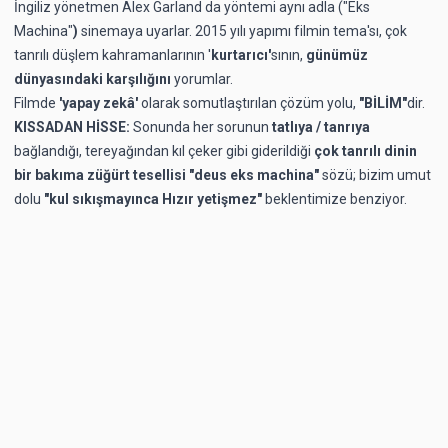
İngiliz yönetmen Alex Garland da yöntemi aynı adla ("Eks
Machina"
)
sinemaya uyarlar. 2015 yılı yapımı filmin tema'sı, çok
tanrılı düşlem kahramanlarının '
kurtarıcı'
sının,
günümüz
dünyasındaki karşılığını
yorumlar.
Filmde
'yapay zekâ'
olarak somutlaştırılan çözüm yolu,
"BİLİM"
dir.
KISSADAN HİSSE:
Sonunda her sorunun
tatlıya / tanrıya
bağlandığı, tereyağından kıl çeker gibi giderildiği
çok tanrılı dinin
bir bakıma züğürt tesellisi
"deus eks machina"
sözü; bizim umut
dolu
"kul sıkışmayınca Hızır yetişmez"
beklentimize benziyor.