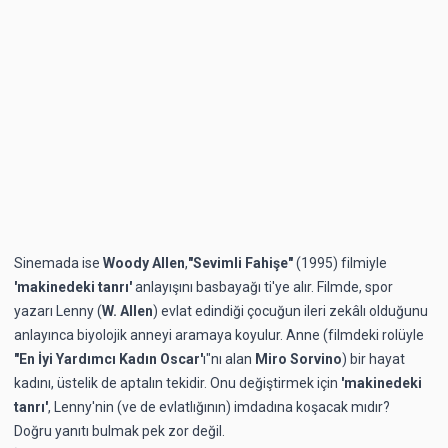
Sinemada ise
Woody Allen
,
"Sevimli Fahişe"
(1995) filmiyle
'makinedeki tanrı'
anlayışını basbayağı ti'ye alır. Filmde, spor
yazarı Lenny (
W. Allen
) evlat edindiği çocuğun ileri zekâlı olduğunu
anlayınca biyolojik anneyi aramaya koyulur. Anne (filmdeki rolüyle
"En İyi Yardımcı Kadın Oscar'
ı"nı alan
Miro Sorvino
) bir hayat
kadını, üstelik de aptalın tekidir. Onu değiştirmek için
'makinedeki
tanrı'
, Lenny'nin (ve de evlatlığının) imdadına koşacak mıdır?
Doğru yanıtı bulmak pek zor değil.