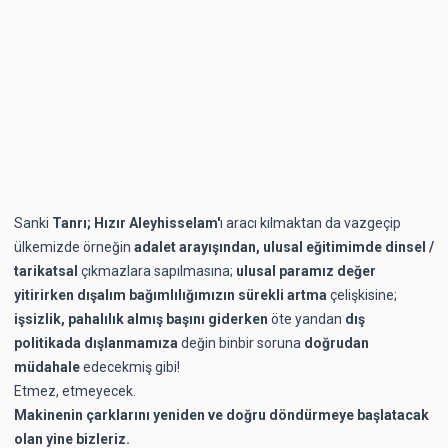
Sanki
Tanrı; Hızır Aleyhisselam'
ı aracı kılmaktan
da
vazgeçip
ülkemizde örneğin
adalet arayışından, ulusal eğitimimde dinsel /
tarikatsal
çıkmazlara sapılmasına;
ulusal paramız değer
yitirirken dışalım bağımlılığımızın sürekli artma
çelişkisine;
işsizlik, pahalılık almış başını giderken
öte yandan
dış
politikada dışlanmamıza
değin
binbir soruna
doğrudan
müdahale
edecekmiş gibi!
Etmez, etmeyecek.
Makinenin çarklarını yeniden ve doğru döndürmeye başlatacak
olan yine bizleriz.