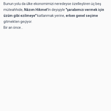
Bunun yolu da ülke ekonomimizi neredeyse özelleştiren üç beş
müteahhide,
Nâzım Hikmet'
in deyişiyle
"şarabımızı vermek için
üzüm gibi ezilmeye"
katlanmak yerine,
erken genel seçime
gitmekten geçiyor.
Bir an önce...