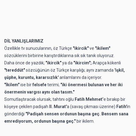
DİL YANLIŞLARIMIZ
Özellikle tv sunucularının, öz Türkçe
"ikircik"
ve
"ikilem"
sözcüklerini birbirine karıştırdıklarına sık sık tanık oluyoruz.
Daha önce de yazdık;
"ikircik"
ya da
"ikircim";
Arapça kökenli
"tereddüt"
sözcüğünün öz Türkçe karşılığı; aynı zamanda
'işkil,
şüphe, kuruntu, kararsızlık'
anlamlarını da içeriyor.
"İkilem"
ise bir
felsefe
terimi;
"iki önermesi bulunan ve her iki
önermenin vargısı aynı olan tasım."
Somutlaştıracak olursak; tahtını oğlu
Fatih Mehmet’
e bırakıp bir
köşeye çekilen padişah
II. Murat'
a (savaş çıkması üzerine)
Fatih'
in
gönderdiği
"Padişah sensen ordunun başına geç. Bensem sana
emrediyorum, ordunun başına geç."
bir ikilem.