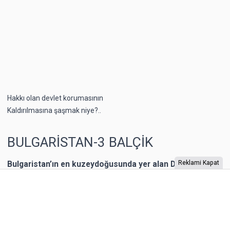
Hakkı olan devlet korumasının
Kaldırılmasına şaşmak niye?..
BULGARİSTAN-3 BALÇİK
Bulgaristan’ın en kuzeydoğusunda yer alan Dobriç bir
Reklami Kapat
dönem Romanya’nın toprağıymış. 1940 yılına kadar
Romanya’nın kontrolünde kalan şehrin Karadeniz
kıyısında yer alan Balçik kasabasına, Romanya Kraliçesi
Mary, bir yazlık saray inşa ettirmiş. “Kraliçe’nin Sarayı”
olarak adlandırılan binaya Kraliçe, “Tenha Yuva”