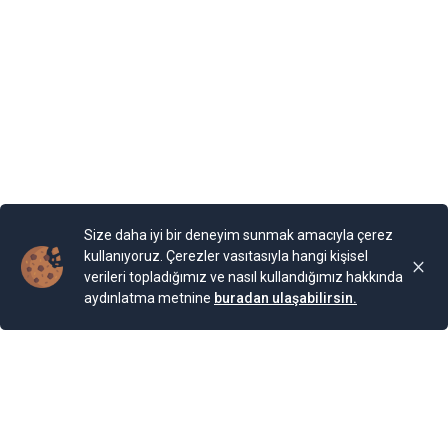
diyormuş. Arazi, kaleyi andıran duvarlarla örülmüş.
Bahçesi teras şeklinde yapılarla aşağıya sahile kadar
devam ediyor. Bugün burada 85 farklı bitki ailesinden 200
cinse ait 2.000 bitki türünün bulunduğu bir Botanik
Bahçesi bulunuyor. Bahçe, Kraliçe döneminde ihya
olmuş.
Yayınlama Tarihi: 25.11.2024 00:01
Yenigun
Son Güncelleme:
25.11.2024 00:01
Size daha iyi bir deneyim sunmak amacıyla çerez
kullanıyoruz. Çerezler vasıtasıyla hangi kişisel
verileri topladığımız ve nasıl kullandığımız hakkında
aydınlatma metnine
buradan ulaşabilirsin.