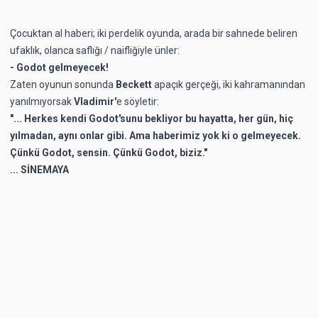
Çocuktan al haberi; iki perdelik oyunda, arada bir sahnede beliren
ufaklık, olanca saflığı / naifliğiyle ünler:
- Godot gelmeyecek!
Zaten oyunun sonunda
Beckett
apaçık
gerçeği, iki kahramanından
yanılmıyorsak
Vladimir'
e söyletir:
"... Herkes kendi Godot'sunu bekliyor bu hayatta, her gün, hiç
yılmadan, aynı onlar gibi. Ama haberimiz yok ki o gelmeyecek.
Çünkü Godot, sensin. Çünkü Godot, biziz."
... SİNEMAYA