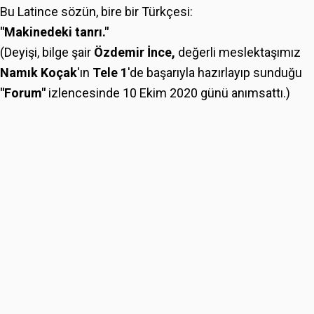
Bu Latince sözün, bire bir Türkçesi:
"Makinedeki tanrı."
(Deyişi, bilge şair
Özdemir İnce,
değerli meslektaşımız
Namık Koçak
'ın
Tele 1
'de
başarıyla
hazırlayıp sunduğu
"Forum"
izlencesinde 10 Ekim 2020 günü anımsattı.)