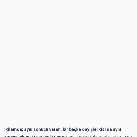
İkilemde; aynı sonucu veren, bir başka deyişle ikisi de aynı
kapıya çıkan iki ayrı yol izlemek
söz konusu. Bir başka tanımla da