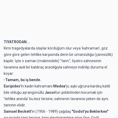
TİYATRODAN...
Kimi tragedyalarda olaylar kördüğüm olur veya 'kahraman', göz
göre göre gelen tehlike karşısında derin bir umarsızlığa (çaresizlik)
kapılır. İşte o zaman (makinedeki) "tanrı", tiyatro sahnesinin
tavanına asılı bir kaldıraç aracılığıyla sahneye indirilip duruma el
koyar:
-Tamam, bu iş bende.
Euripides'
in kadın kahramanı
Medea'
yı; aşkı uğruna kardeş katili
bile olduğu ayrangönüllü
Jason'
un şiddetinden korumak için
'tehlike anında' bu kez tersine, sahnenin tavanına çeken de aynı
tanrının elidir.
Samuel Beckett'
ın (1906 - 1989) çağdaş
"Godot'yu Beklerken"
oyununda tam tersine, kimi eleştirmenlere göre (İng. God)