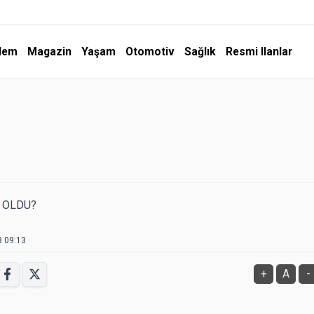
dem
Magazin
Yaşam
Otomotiv
Sağlık
Resmi Ilanlar
E OLDU?
3 09:13
+
A
-