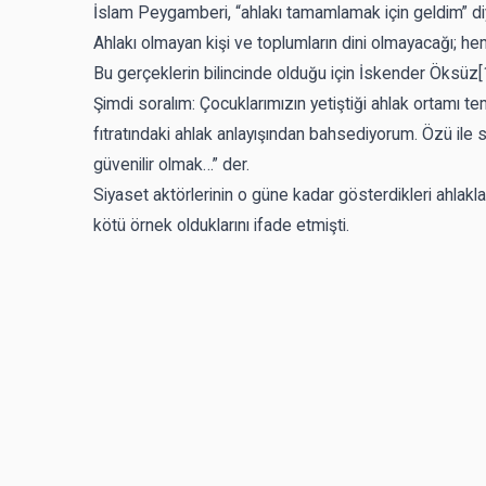
İslam Peygamberi, “ahlakı tamamlamak için geldim” d
Ahlakı olmayan kişi ve toplumların dini olmayacağı; hem
Bu gerçeklerin bilincinde olduğu için İskender Öksüz
[
Şimdi soralım: Çocuklarımızın yetiştiği ahlak ortamı tem
fıtratındaki ahlak anlayışından bahsediyorum. Özü il
güvenilir olmak…” der.
Siyaset aktörlerinin o güne kadar gösterdikleri ahlak
kötü örnek olduklarını ifade etmişti.