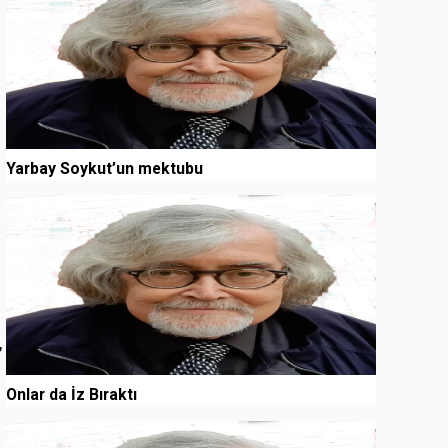
Yarbay Soykut’un mektubu
3
,
Onlar da İz Bıraktı
4