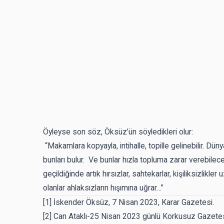
Öyleyse son söz, Öksüz’ün söyledikleri olur:
“Makamlara kopyayla, intihalle, topille gelinebilir. Dün
bunları bulur. Ve bunlar hızla topluma zarar verebilecek
geçildiğinde artık hırsızlar, sahtekarlar, kişiliksizlikler
olanlar ahlaksızların hışımına uğrar…”
[1]
İskender Öksüz, 7 Nisan 2023, Karar Gazetesi.
[2]
Can Ataklı-25 Nisan 2023 günlü Korkusuz Gazete