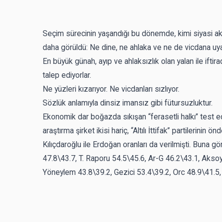
Seçim sürecinin yaşandığı bu dönemde, kimi siyasi ak
daha görüldü: Ne dine, ne ahlaka ve ne de vicdana uy
En büyük günah, ayıp ve ahlaksızlık olan yalan ile ifti
talep ediyorlar.
Ne yüzleri kızarıyor. Ne vicdanları sızlıyor.
Sözlük anlamıyla dinsiz imansız gibi fütursuzluktur.
Ekonomik dar boğazda sıkışan “ferasetli halkı” test ed
araştırma şirket ikisi hariç, “Altılı İttifak” partilerini
Kılıçdaroğlu ile Erdoğan oranları da verilmişti. Buna 
47.8\43.7, T. Raporu 54.5\45.6, Ar-G 46.2\43.1, Aksoy
Yöneylem 43.8\39.2, Gezici 53.4\39.2, Orc 48.9\41.5,