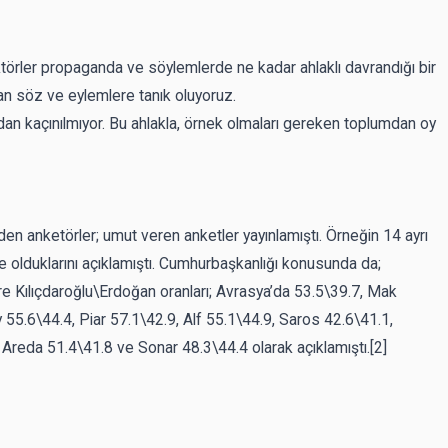
törler propaganda ve söylemlerde ne kadar ahlaklı davrandığı bir
an söz ve eylemlere tanık oluyoruz.
radan kaçınılmıyor. Bu ahlakla, örnek olmaları gereken toplumdan oy
en anketörler; umut veren anketler yayınlamıştı. Örneğin 14 ayrı
n önde olduklarını açıklamıştı. Cumhurbaşkanlığı konusunda da;
göre Kılıçdaroğlu\Erdoğan oranları; Avrasya’da 53.5\39.7, Mak
 55.6\44.4, Piar 57.1\42.9, Alf 55.1\44.9, Saros 42.6\41.1,
 Areda 51.4\41.8 ve Sonar 48.3\44.4 olarak açıklamıştı.
[2]