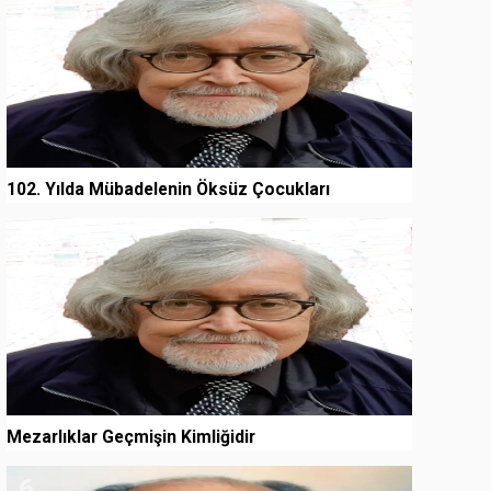
102. Yılda Mübadelenin Öksüz Çocukları
5
Mezarlıklar Geçmişin Kimliğidir
6