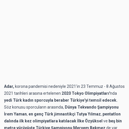
Adar,
korona pandemisi nedeniyle 2021'in 23 Temmuz - 8 Ağustos
2021 tarihleri arasına ertelenen
2020 Tokyo Olimpiyatları'
nda
yedi Türk kadın sporcuyla beraber Türkiye'yi temsil edecek.
Söz konusu sporcuların arasında,
Dünya Tekvando Şampiyonu
İrem Yaman
,
en genç Türk jimnastikçi Tutya Yılmaz
,
pentatlon
dalında ilk kez olimpiyatlara katılacak İlke Özyüksel
ve
beş bin
metre yürüyüşte Türkiye Şampiyonu Meryem Bekmez
de var.