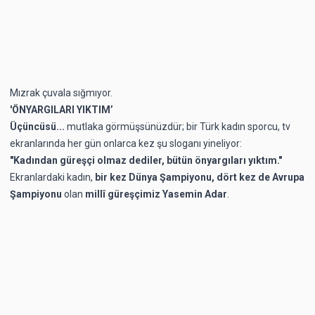
Mızrak çuvala sığmıyor.
'ÖNYARGILARI YIKTIM’
Üçüncüsü...
mutlaka görmüşsünüzdür;
bir Türk kadın sporcu, tv
ekranlarında her gün onlarca kez şu sloganı yineliyor:
"Kadından güreşçi olmaz dediler, bütün önyargıları yıktım."
Ekranlardaki kadın,
bir kez Dünya Şampiyonu, dört kez de Avrupa
Şampiyonu
olan
millî güreşçimiz
Yasemin Adar
.