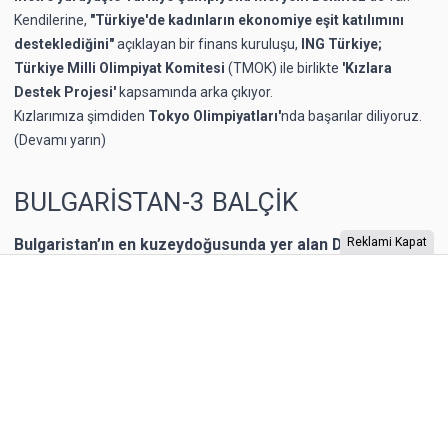
Kendilerine,
"Türkiye'de kadınların ekonomiye eşit katılımını
desteklediğini"
açıklayan bir finans kuruluşu,
ING Türkiye;
Türkiye Milli Olimpiyat Komitesi
(TMOK) ile birlikte
'Kızlara
Destek Projesi'
kapsamında arka çıkıyor.
Kızlarımıza şimdiden
Tokyo Olimpiyatları'
nda
başarılar diliyoruz.
(Devamı yarın)
BULGARİSTAN-3 BALÇİK
Bulgaristan’ın en kuzeydoğusunda yer alan Dobriç bir
Reklami Kapat
dönem Romanya’nın toprağıymış. 1940 yılına kadar
Romanya’nın kontrolünde kalan şehrin Karadeniz
kıyısında yer alan Balçik kasabasına, Romanya Kraliçesi
Mary, bir yazlık saray inşa ettirmiş. “Kraliçe’nin Sarayı”
olarak adlandırılan binaya Kraliçe, “Tenha Yuva”
diyormuş. Arazi, kaleyi andıran duvarlarla örülmüş.
Bahçesi teras şeklinde yapılarla aşağıya sahile kadar
devam ediyor. Bugün burada 85 farklı bitki ailesinden 200