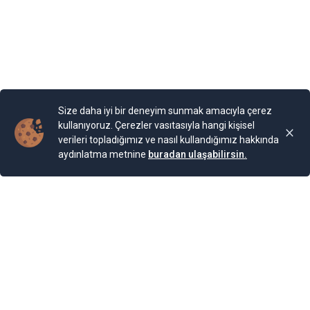
cinse ait 2.000 bitki türünün bulunduğu bir Botanik
Bahçesi bulunuyor. Bahçe, Kraliçe döneminde ihya
olmuş.
Yayınlama Tarihi: 25.11.2024 00:01
Yenigun
Son Güncelleme:
25.11.2024 00:01
Size daha iyi bir deneyim sunmak amacıyla çerez
kullanıyoruz. Çerezler vasıtasıyla hangi kişisel
verileri topladığımız ve nasıl kullandığımız hakkında
aydınlatma metnine
buradan ulaşabilirsin.