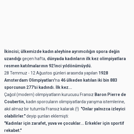
İkincisi; ülkemizde
kadın aleyhine ayrımcılığın spora değin
uzandığı
geçen hafta,
dünyada kadınların ilk kez olimpiyatlara
resmen katılmalarının 92'inci yıldönümüydü.
28 Temmuz - 12 Ağustos günleri arasında yapılan
1928
Amsterdam Olimpiyatları'
na
46 ülkeden katılan iki bin 883
sporcunun 277'si kadındı. İlk kez...
Çağcıl (modern) olimpiyatların kurucusu Fransız
Baron Pierre de
Coubertin,
kadın sporcuların olimpiyatlarda yarışma istemlerine,
akıl almaz bir tutumla Fransız kalarak (!)
"Onlar yalnızca izleyici
olabilirler."
deyip şunları eklemişti:
"Kadınlar için zarafet, yuva ve çocuklar... Erkekler için sportif
rekabet."