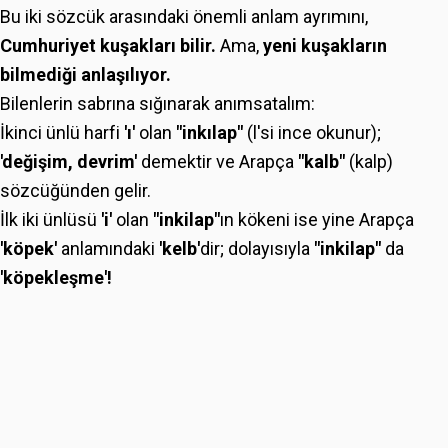
Bu iki sözcük arasındaki önemli anlam ayrımını,
Cumhuriyet kuşakları bilir.
Ama,
yeni kuşakların
bilmediği anlaşılıyor.
Bilenlerin sabrına sığınarak anımsatalım:
İkinci ünlü harfi
'ı'
olan
"inkılap"
(l'si ince okunur);
'değişim, devrim'
demektir ve Arapça
"kalb"
(kalp)
sözcüğünden gelir.
İlk iki ünlüsü
'i'
olan
"inkilap"
ın kökeni ise
yine Arapça
'köpek'
anlamındaki
'kelb'
dir;
dolayısıyla
"inkilap"
da
'köpekleşme'!