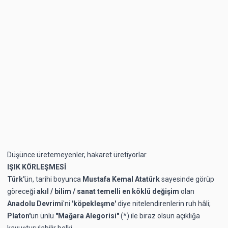
Düşünce üretemeyenler, hakaret üretiyorlar.
IŞIK KÖRLEŞMESİ
Türk'
ün, tarihi boyunca
Mustafa Kemal Atatürk
sayesinde görüp
göreceği
akıl / bilim / sanat
temelli en köklü değişim
olan
Anadolu Devrimi
'ni
'köpekleşme'
diye nitelendirenlerin ruh hâli;
Platon'
un ünlü
"Mağara Alegorisi"
(*) ile biraz olsun açıklığa
kavuşturulabilir belki.