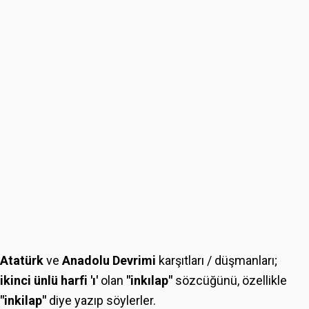
Atatürk
ve
Anadolu Devrimi
karşıtları / düşmanları;
ikinci ünlü harfi 'ı'
olan
"inkılap"
sözcüğünü, özellikle
"inkilap"
diye yazıp söylerler.