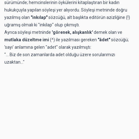
sürümünde; hemcinslerinin öykülerini kitaplaştıran bir kadın
hukukçuyla yapılan söyleşi yer alıyordu. Söyleşi metninde doğru
yazılmış olan
"inkılap"
sözcüğü, alt başlıkta editörün azizliğine (!)
uğramış olmalı ki "inkilap" olup çıkmıştı.
Ayrıca söyleşi metninde
'görenek, alışkanlık'
demek olan ve
mutlaka düzeltme imi
(^) ile yazılması gereken
"âdet"
sözcüğü;
'sayı' anlamına gelen "adet" olarak yazılmıştı:
"... Biz de son zamanlarda adet olduğu üzere sorularımızı
uzaktan..."