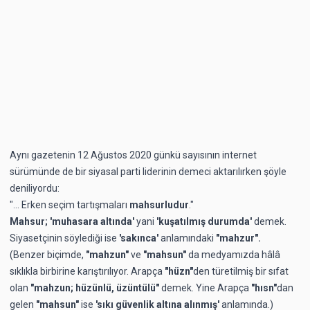
Aynı gazetenin 12 Ağustos 2020 günkü sayısının internet
sürümünde de bir siyasal parti liderinin demeci aktarılırken şöyle
deniliyordu:
"... Erken seçim tartışmaları
mahsurludur
."
Mahsur; 'muhasara altında'
yani
'kuşatılmış durumda'
demek.
Siyasetçinin söylediği ise
'sakınca'
anlamındaki
"mahzur".
(Benzer biçimde,
"mahzun"
ve
"mahsun"
da medyamızda hâlâ
sıklıkla birbirine karıştırılıyor. Arapça
"hüzn"
den türetilmiş bir sıfat
olan
"mahzun; hüzünlü, üzüntülü"
demek. Yine Arapça
"hısn"
dan
gelen
"mahsun"
ise
'sıkı güvenlik altına alınmış'
anlamında.)