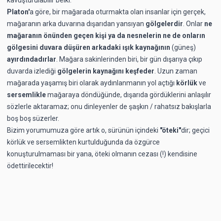
Platon'
a göre, bir mağarada oturmakta olan insanlar için gerçek,
mağaranın arka duvarına dışarıdan yansıyan
gölgelerdir
. Onlar
ne
mağaranın önünden geçen kişi ya da nesnelerin ne de onların
gölgesini duvara düşüren arkadaki ışık kaynağının
(güneş)
ayırdındadırlar
. Mağara sakinlerinden biri, bir gün dışarıya çıkıp
duvarda izlediği
gölgelerin kaynağını keşfeder
.
Uzun zaman
mağarada yaşamış biri olarak aydınlanmanın yol açtığı
körlük
ve
sersemlikle
mağaraya döndüğünde, dışarıda gördüklerini anlaşılır
sözlerle aktaramaz; onu dinleyenler de şaşkın / rahatsız bakışlarla
boş boş süzerler.
Bizim yorumumuza göre artık o, sürünün içindeki
"öteki"
dir; geçici
körlük ve sersemlikten kurtulduğunda da özgürce
konuşturulmaması bir yana, öteki olmanın cezası (!) kendisine
ödettirilecektir!