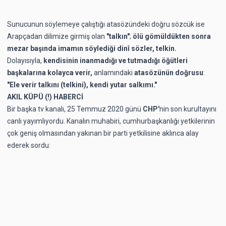
Sunucunun söylemeye çalıştığı atasözündeki doğru sözcük ise
Arapçadan dilimize girmiş olan
"talkın"
;
ölü gömüldükten sonra
mezar başında imamın söylediği dinî sözler, telkin.
Dolayısıyla,
kendisinin inanmadığı ve tutmadığı öğütleri
başkalarına kolayca verir,
anlamındaki
atasözünün doğrusu
:
"Ele verir talkını (telkini), kendi yutar salkımı."
AKIL KÜPÜ (!) HABERCİ
Bir başka tv kanalı, 25 Temmuz 2020 günü
CHP'
nin son kurultayını
canlı yayımlıyordu. Kanalın muhabiri, cumhurbaşkanlığı yetkilerinin
çok geniş olmasından yakınan bir parti yetkilisine aklınca alay
ederek sordu: