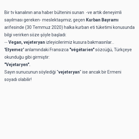
Bir tv kanalının ana haber bültenini sunan -ve artık deneyimli
sayılması gereken- meslektaşımız; geçen
Kurban Bayramı
arifesinde (30 Temmuz 2020) halka kurban eti tüketimi konusunda
bilgi verirken söze şöyle başladı:
--
Vegan, vejeteryan
izleyicilerimiz kusura bakmasınlar...
'Etyemez'
anlamındaki Fransızca
"végétarien"
sözcüğü, Türkçeye
okunduğu gibi girmiştir:
"Vejetaryen".
Sayın sunucunun söylediği "
vejeteryan
" ise ancak bir Ermeni
soyadı olabilir!