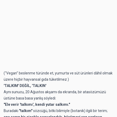
("Vegan" beslenme türünde et, yumurta ve süt ürünleri dâhil olmak
üzere hiçbir hayvansal gıda tüketilmez.)
'TALKIM' DEĞİL, 'TALKIN'
Aynı sunucu, 20 Ağustos akşamı da ekranda, bir atasözümüzü
üstüne basa basa yanlış söyledi:
"Ele verir 'talkımı', kendi yutar salkımı."
Buradaki
"talkım"
sözcüğü, bitki bilimiyle (botanik) ilgili bir terim;
ana sapın bir çiçekle sonuçlandığı, büyümeyi yan sapların