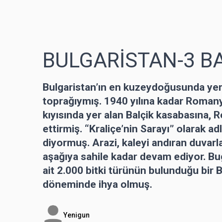
BULGARİSTAN-3 B
Bulgaristan’ın en kuzeydoğusunda ye
toprağıymış. 1940 yılına kadar Roman
kıyısında yer alan Balçik kasabasına, R
ettirmiş. “Kraliçe’nin Sarayı” olarak a
diyormuş. Arazi, kaleyi andıran duvarl
aşağıya sahile kadar devam ediyor. Bug
ait 2.000 bitki türünün bulunduğu bir 
döneminde ihya olmuş.
Yenigun