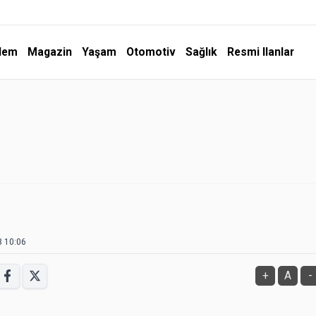
dem
Magazin
Yaşam
Otomotiv
Sağlık
Resmi Ilanlar
3 10:06
+
A
-