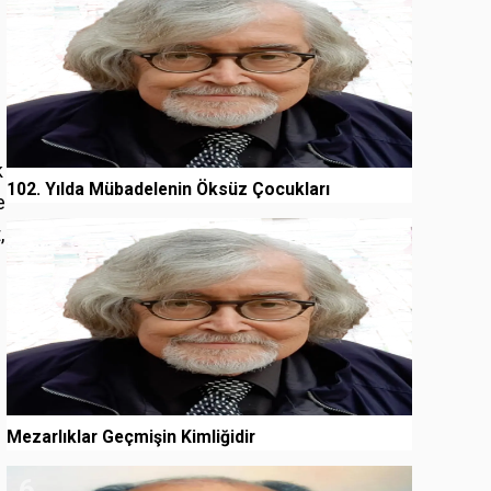
k
102. Yılda Mübadelenin Öksüz Çocukları
e
,
5
Mezarlıklar Geçmişin Kimliğidir
6