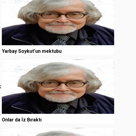
Yarbay Soykut’un mektubu
3
k
k
Onlar da İz Bıraktı
4