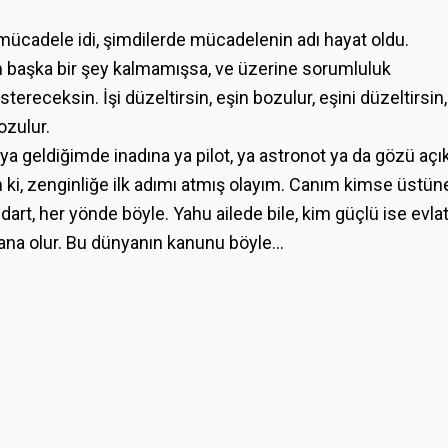
 mücadele idi, şimdilerde mücadelenin adı hayat oldu.
başka bir şey kalmamışsa, ve üzerine sorumluluk
ereceksin. İşi düzeltirsin, eşin bozulur, eşini düzeltirsin,
ozulur.
a geldiğimde inadına ya pilot, ya astronot ya da gözü açı
m ki, zenginliğe ilk adımı atmış olayım. Canım kimse üstün
ndart, her yönde böyle. Yahu ailede bile, kim güçlü ise evlat
yana olur. Bu dünyanın kanunu böyle...