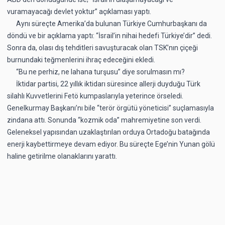
vuramayacağı devlet yoktur” açıklaması yaptı.
Aynı süreçte Amerika’da bulunan Türkiye Cumhurbaşkanı da
döndü ve bir açıklama yaptı: “İsrail’in nihai hedefi Türkiye’dir” dedi.
Sonra da, olası dış tehditleri savuşturacak olan TSK’nın çiçeği
burnundaki teğmenlerini ihraç edeceğini ekledi.
“Bu ne perhiz, ne lahana turşusu” diye sorulmasın mı?
İktidar partisi, 22 yıllık iktidarı süresince allerji duyduğu Türk
silahlı Kuvvetlerini Fetö kumpaslarıyla yeterince örseledi.
Genelkurmay Başkanı’nı bile “terör örgütü yöneticisi” suçlamasıyla
zindana attı. Sonunda “kozmik oda” mahremiyetine son verdi.
Geleneksel yapısından uzaklaştırılan orduya Ortadoğu batağında
enerji kaybettirmeye devam ediyor. Bu süreçte Ege’nin Yunan gölü
haline getirilme olanaklarını yarattı.