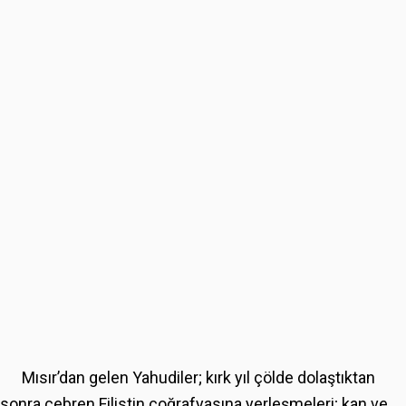
Mısır’dan gelen Yahudiler; kırk yıl çölde dolaştıktan
sonra cebren Filistin coğrafyasına yerleşmeleri; kan ve