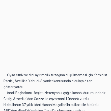
Oysa etnik ve dini ayırımcılık tuzağına düşülmemesi için Kominist
Partisi, özellikle Yahudi-Siyonist konusunda oldukça özen
gösteriyordu.
İsrail Başbakanı -faşist- Netenyahu, çağın kasabı durumundadır.
Gittiği Amerika’dan Gazze ile eşzamanlı Lübnan’ı vurdu.
Hizbullah’ın 37 yıllık lideri Hasan Maşallah’hı suikast ile öldürdü.
ABD’den döndüğünde ise; “İsrail’in ulaşamayacağı ve