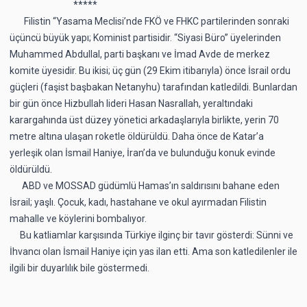
*****
Filistin “Yasama Meclisi’nde FKÖ ve FHKC partilerinden sonraki
üçüncü büyük yapı; Kominist partisidir. “Siyasi Büro” üyelerinden
Muhammed Abdullal, parti başkanı ve İmad Avde de merkez
komite üyesidir. Bu ikisi; üç gün (29 Ekim itibarıyla) önce İsrail ordu
güçleri (faşist başbakan Netanyhu) tarafından katledildi. Bunlardan
bir gün önce Hizbullah lideri Hasan Nasrallah, yeraltındaki
karargahında üst düzey yönetici arkadaşlarıyla birlikte, yerin 70
metre altına ulaşan roketle öldürüldü. Daha önce de Katar’a
yerleşik olan İsmail Haniye, İran’da ve bulunduğu konuk evinde
öldürüldü.
ABD ve MOSSAD güdümlü Hamas’ın saldırısını bahane eden
İsrail; yaşlı. Çocuk, kadı, hastahane ve okul ayırmadan Filistin
mahalle ve köylerini bombalıyor.
Bu katliamlar karşısında Türkiye ilginç bir tavır gösterdi: Sünni ve
İhvancı olan İsmail Haniye için yas ilan etti. Ama son katledilenler ile
ilgili bir duyarlılık bile göstermedi.