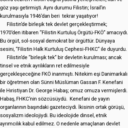
göz yaşı getirmişti. Aynı durumu Filistin; İsrail’in
kurulmasıyla 1946’dan beri tekrar yaşatıyor!
Filistin’de birleşik tek devlet gerçekleştirmek;
1970’den itibaren “Filistin Kurtuluş Örgütü-FKÖ” amacıydı.
Bu örgüt, sol-sosyal demokrat bir örgüttür. Dünyaya
sesini, “Filistin Halk Kurtuluş Cephesi-FHKC” ile duyurdu.
Filistin’de “birleşik tek” bir devletin kurulması; ancak
tinsel ve etnik ayrılıkların ret edilmesiyle
gerçekleşeceğine FKÖ inanmıştı. Nitekim eşi Danimarkalı
bir öğretmen olan Sünni Müslüman Gassan F. Kenefani
ile Hıristiyan Dr. George Habaş; omuz omuza vermişlerdi.
Habaş, FHKC’nin sözcüsüydü. Kenefani de yayın
organlarının başındaki gazeteciydi. İkisinin ortak görüşü,
sosyalizm ideolojiydi. Bu ideolojide dinsel, etnik
ayrımcılık kabul edilmez. O nedenle amaçlanan devlet