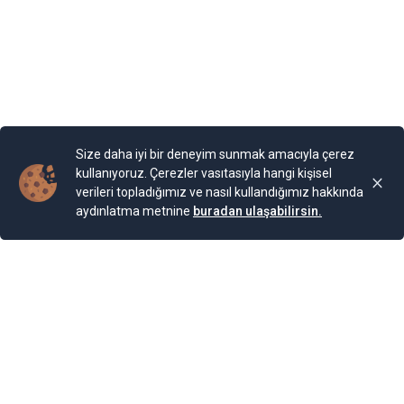
en uygun olanı oteli seçebilir, hemen rezervasyon
işleminizi tamamlayabilirsiniz.
Yayınlama Tarihi: 15.01.2025 09:58
Yenigun
Son Güncelleme:
15.01.2025 09:58
Size daha iyi bir deneyim sunmak amacıyla çerez
kullanıyoruz. Çerezler vasıtasıyla hangi kişisel
verileri topladığımız ve nasıl kullandığımız hakkında
aydınlatma metnine
buradan ulaşabilirsin.