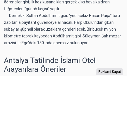
öğrenciler gibi; ilk kez kuşandıkları gerçek kılıcı hava kaldıran
teğmenleri “günah keçisi” yaptı.
Demek ki Sultan Abdulhamit gibi; “yedi-sekiz Hasan Paşa” türü
zabitanla payıtaht güvenceye alınacak. Harp Okulu’ndan çıkan
subaylar şüpheli olarak uzaklara gönderilecek. Bir buçuk milyon
kilometre toprak kaybeden Abdülhamit gibi; Süleyman Şah mezar
arazisi ile Ege’deki 180 ada önemsiz bulunuyor!
Antalya Tatilinde İslami Otel
Arayanlara Öneriler
Reklami Kapat
Antalya, yaz tatillerinde en sık tercih edilen yerlerin
başında geliyor. Bu eşsiz tatil bölgesinde gezilecek,
görülmeye değer yer sayısı kadar otel sayısının da bir
hayli fazla olduğunu belirtmeliyiz. Eğer İslami değerlere
uygun bir hizmet sunan otelleri arıyorsanız doğru
adrestesiniz. Çünkü sizler için bazı önerilerimiz olacak.
Bu önerilere göz atarak beklentilerinize ve taleplerinize