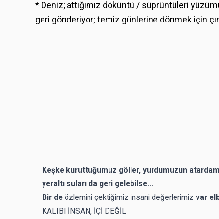
* Deniz; attığımız döküntü / süprüntüleri yüzümü
geri gönderiyor; temiz günlerine dönmek için çır
Keşke kuruttuğumuz göller, yurdumuzun atardamar
yeraltı suları da geri gelebilse...
Bir de
özlemini çektiğimiz insani değerlerimiz
var elb
KALIBI İNSAN, İÇİ DEĞİL