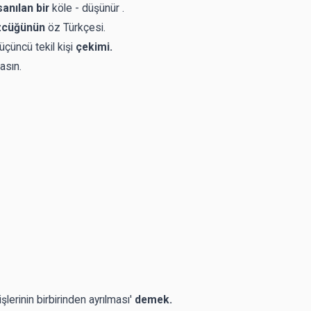
sanılan bir
köle - düşünür .
zcüğünün
öz Türkçesi.
çüncü tekil kişi
çekimi.
asın.
işlerinin birbirinden ayrılması'
demek.