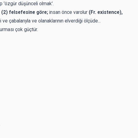
aşıp 'özgür düşünceli olmak'.
(2) felsefesine göre;
insan önce varolur
(Fr. existence),
 ve çabalarıyla ve olanaklarının elverdiği ölçüde...
şturması çok güçtür.
.