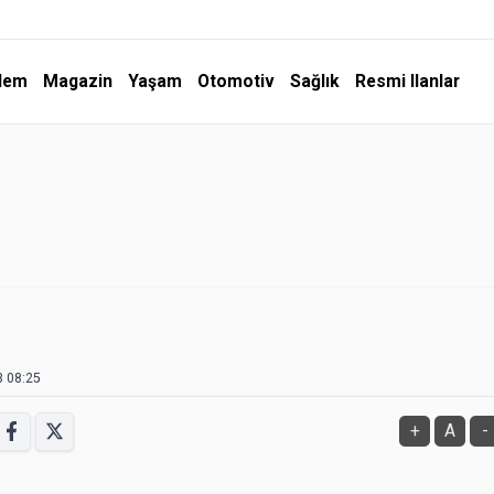
dem
Magazin
Yaşam
Otomotiv
Sağlık
Resmi Ilanlar
3 08:25
+
A
-