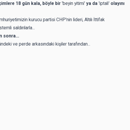
imlere 18 gün kala, böyle bir
'beyin yitimi'
ya da
'iptali'
olayını
iyetimizin kurucu partisi CHP'nin lideri, Altılı İttifak
mli saldırılarla...
 sonra...
deki ve perde arkasındaki kişiler tarafından...