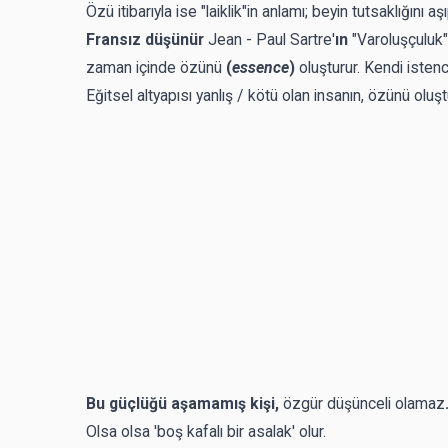
Özü itibarıyla ise "laiklik"in anlamı; beyin tutsaklığını 
Fransız düşünür
Jean - Paul Sartre'
ın
"Varoluşçuluk"
zaman içinde
özünü
(
essence
)
oluşturur. Kendi istenci
Eğitsel altyapısı yanlış / kötü olan insanın, özünü olu
Bu güçlüğü aşamamış kişi,
özgür düşünceli olamaz
Olsa olsa 'boş kafalı bir asalak' olur.