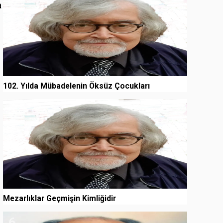
a
102. Yılda Mübadelenin Öksüz Çocukları
5
Mezarlıklar Geçmişin Kimliğidir
6