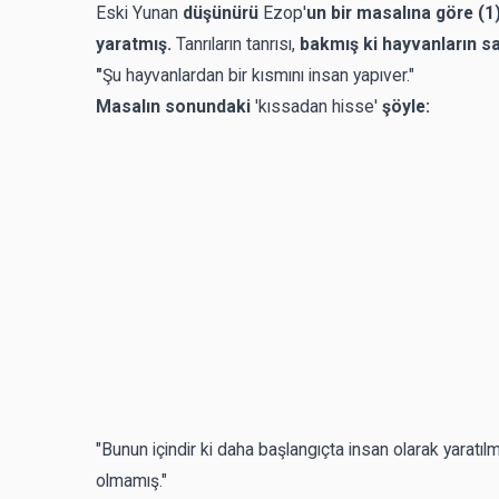
Eski Yunan
düşünürü
Ezop'
un bir masalına göre (1
yaratmış.
Tanrıların tanrısı,
bakmış ki hayvanların sa
"
Şu hayvanlardan bir kısmını insan yapıver."
Masalın sonundaki
'kıssadan hisse'
şöyle:
"Bunun içindir ki daha başlangıçta insan olarak yaratılma
olmamış."