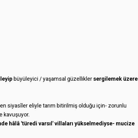
ileyip
büyüleyici / yaşamsal güzellikler
sergilemek üzere
n siyasîler eliyle tarım bitirilmiş olduğu için- zorunlu
ne kavuşuyor.
de hâlâ 'türedi varsıl' villaları yükselmediyse- mucize