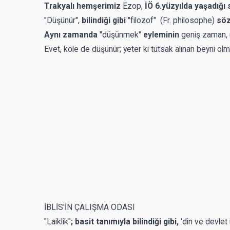
Trakyalı hemşerimiz
Ezop,
İÖ 6.yüzyılda yaşadığı 
"Düşünür",
bilindiği gibi
"filozof"
(Fr. philosophe)
sö
Aynı zamanda
"düşünmek"
eyleminin
geniş zaman, ü
Evet, köle de düşünür; yeter ki tutsak alınan beyni olm
İBLİS'İN ÇALIŞMA ODASI
"Laiklik"
; basit tanımıyla bilindiği gibi,
'din ve devlet 