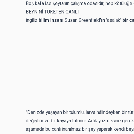
Boş kafa ise şeytanın çalışma odasıdır; hep kötülüğe ça
BEYNİNİ TÜKETEN CANLI
İngiliz
bilim insanı
Susan Greenfield
'ın
'asalak'
bir c
"Denizde yaşayan bir tulumlu, larva hâlindeyken bir tü
değiştirir ve bir kayaya tutunur. Artık yüzmesine ger
aşamada bu canlı inanılmaz bir şey yaparak kendi beyni