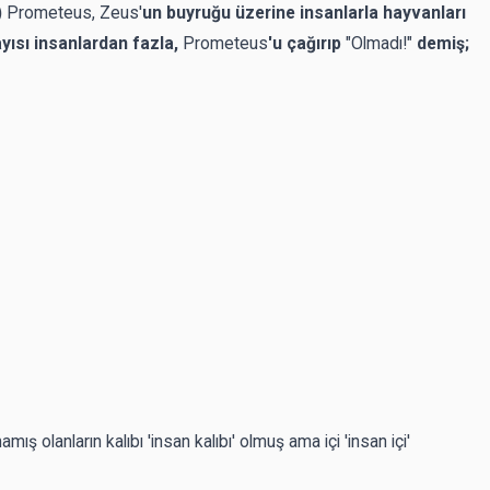
)
Prometeus, Zeus'
un buyruğu üzerine insanlarla hayvanları
yısı insanlardan fazla,
Prometeus
'u çağırıp
"Olmadı!"
demiş;
mış olanların kalıbı 'insan kalıbı' olmuş ama içi 'insan içi'