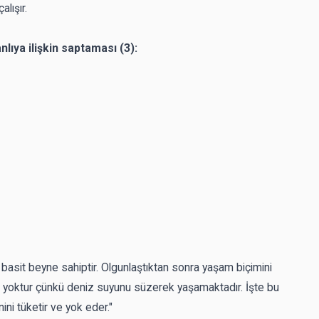
lışır.
anlıya ilişkin saptaması (3):
r basit beyne sahiptir. Olgunlaştıktan sonra yaşam biçimini
ek yoktur çünkü deniz suyunu süzerek yaşamaktadır. İşte bu
ni tüketir ve yok eder."