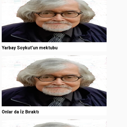
Yarbay Soykut’un mektubu
3
Onlar da İz Bıraktı
4